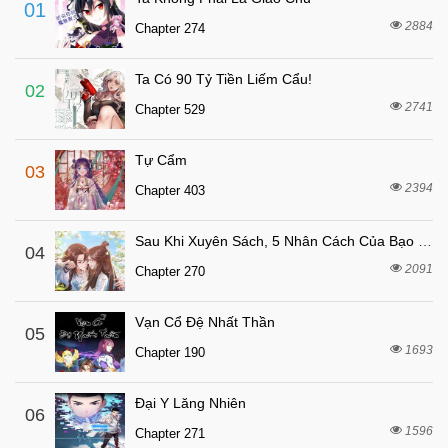
01
6 ngày trước
Chapter 326
2884
Chapter 274
2 tháng trước
Chapter 325
Ta Có 90 Tỷ Tiền Liếm Cẩu!
2 tháng trước
Chapter 324
02
2741
Chapter 529
6 ngày trước
Chapter 323
2 tháng trước
Chapter 322
Tự Cẩm
03
6 ngày trước
Chapter 321
2394
Chapter 403
2 tháng trước
Chapter 320
Sau Khi Xuyên Sách, 5 Nhân Cách Của Bạo Quân Đều Yêu Ta
6 ngày trước
04
Chapter 319
2091
Chapter 270
6 ngày trước
Chapter 318
6 ngày trước
Chapter 317
Vạn Cổ Đệ Nhất Thần
05
6 ngày trước
1693
Chapter 316
Chapter 190
6 ngày trước
Chapter 315
Đại Y Lăng Nhiên
06
6 ngày trước
Chapter 314
1596
Chapter 271
6 ngày trước