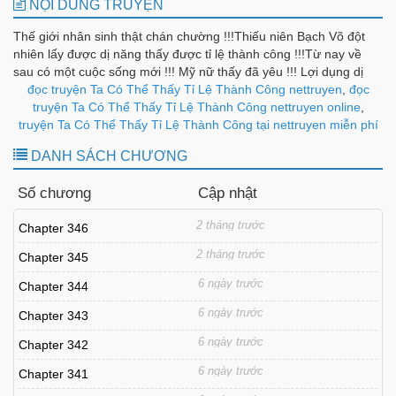
NỘI DUNG TRUYỆN
Thế giới nhân sinh thật chán chường !!!Thiếu niên Bạch Võ đột
nhiên lấy được dị năng thấy được tỉ lệ thành công !!!Từ nay về
sau có một cuộc sống mới !!! Mỹ nữ thấy đã yêu !!! Lợi dụng dị
năng đó đi về nhân sinh đỉnh phong !!
đọc truyện Ta Có Thể Thấy Tỉ Lệ Thành Công nettruyen
,
đọc
truyện Ta Có Thể Thấy Tỉ Lệ Thành Công nettruyen online
,
truyện Ta Có Thể Thấy Tỉ Lệ Thành Công tại nettruyen miễn phí
DANH SÁCH CHƯƠNG
Số chương
Cập nhật
2 tháng trước
Chapter 346
2 tháng trước
Chapter 345
6 ngày trước
Chapter 344
6 ngày trước
Chapter 343
6 ngày trước
Chapter 342
6 ngày trước
Chapter 341