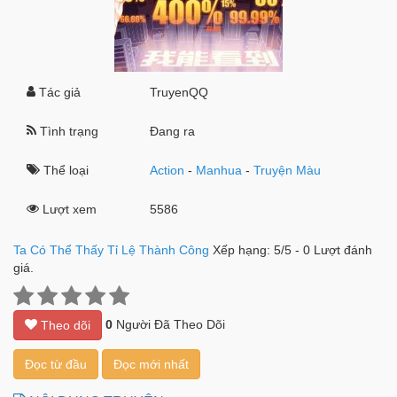
Tác giả
TruyenQQ
Tình trạng
Đang ra
Thể loại
Action
-
Manhua
-
Truyện Màu
Lượt xem
5586
Ta Có Thể Thấy Tỉ Lệ Thành Công
Xếp hạng:
5
/
5
-
0
Lượt đánh
giá.
0
Người Đã Theo Dõi
Theo dõi
Đọc từ đầu
Đọc mới nhất