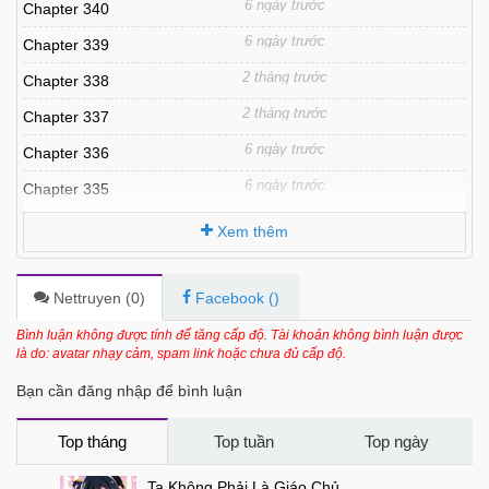
6 ngày trước
Chapter 340
6 ngày trước
Chapter 339
2 tháng trước
Chapter 338
2 tháng trước
Chapter 337
6 ngày trước
Chapter 336
6 ngày trước
Chapter 335
6 ngày trước
Chapter 334
Xem thêm
6 ngày trước
Chapter 333
2 tháng trước
Chapter 332
Nettruyen (
0
)
Facebook (
)
2 tháng trước
Chapter 331
Bình luận không được tính để tăng cấp độ. Tài khoản không bình luận được
là do: avatar nhạy cảm, spam link hoặc chưa đủ cấp độ.
2 tháng trước
Chapter 330
Bạn cần đăng nhập để bình luận
6 ngày trước
Chapter 329
2 tháng trước
Chapter 328
Top tháng
Top tuần
Top ngày
6 ngày trước
Chapter 327
Ta Không Phải Là Giáo Chủ