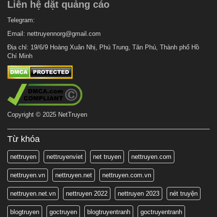
Liên hệ dặt quảng cáo
Telegram:
Email:
nettruyennorg@gmail.com
Địa chỉ: 19/6/9 Hoàng Xuân Nhị, Phú Trung, Tân Phú, Thành phố Hồ
Chí Minh
Copyright © 2025 NetTruyen
Từ khóa
nettruyen
nettruyenviet
net truyen
nettruyen.com
nettruyen.vn
nettruyen.net
nettruyen.com.vn
nettruyen.net.vn
nettruyen 2022
nettruyen 2023
nét truyện
blogtruyen
goctruyen
blogtruyentranh
goctruyentranh