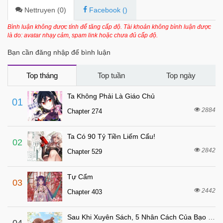
Nettruyen (
0
)
Facebook (
)
Bình luận không được tính để tăng cấp độ. Tài khoản không bình luận được
là do: avatar nhạy cảm, spam link hoặc chưa đủ cấp độ.
Bạn cần đăng nhập để bình luận
Top tháng
Top tuần
Top ngày
Ta Không Phải Là Giáo Chủ
01
2884
Chapter 274
Ta Có 90 Tỷ Tiền Liếm Cẩu!
02
2842
Chapter 529
Tự Cẩm
03
2442
Chapter 403
Sau Khi Xuyên Sách, 5 Nhân Cách Của Bạo Quân Đều Yêu Ta