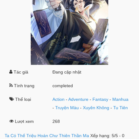
Tác giả
Đang cập nhật
Tình trạng
completed
Thể loại
Action
-
Adventure
-
Fantasy
-
Manhua
-
Truyện Màu
-
Xuyên Không
-
Tu Tiên
Lượt xem
268
Ta Có Thể Triệu Hoán Chư Thiên Thần Ma
Xếp hạng:
5
/
5
-
0