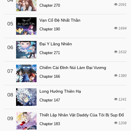
04
2091
Chapter 270
Vạn Cổ Đệ Nhất Thần
05
1694
Chapter 190
Đại Y Lăng Nhiên
06
1632
Chapter 271
Chiếm Cái Đỉnh Núi Làm Đại Vương
07
1380
Chapter 166
Long Hưởng Thiên Hạ
08
1241
Chapter 147
Thiết Lập Nhân Vật Daddy Của Tôi Bị Sụp Đổ
09
1208
Chapter 183