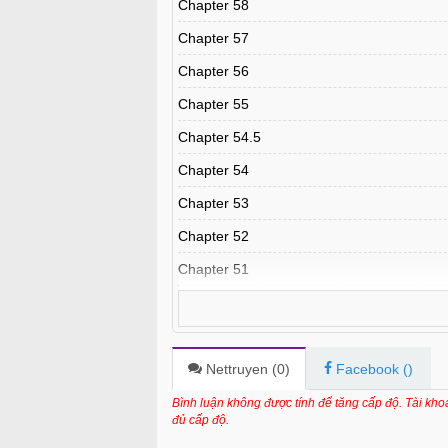
Chapter 58
Chapter 57
Chapter 56
Chapter 55
Chapter 54.5
Chapter 54
Chapter 53
Chapter 52
Chapter 51
Chapter 50
Chapter 49
Chapter 48.5
Nettruyen (
0
)
Facebook (
)
Chapter 48
Bình luận không được tính để tăng cấp độ. Tài kh
đủ cấp độ.
Chapter 47