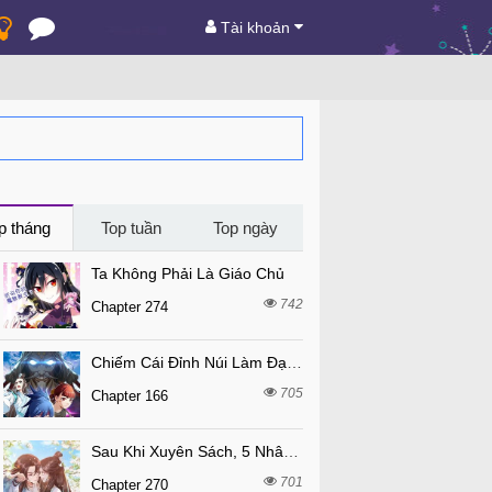
Tài khoản
p tháng
Top tuần
Top ngày
Ta Không Phải Là Giáo Chủ
742
Chapter 274
Chiếm Cái Đỉnh Núi Làm Đại Vương
705
Chapter 166
Sau Khi Xuyên Sách, 5 Nhân Cách Của Bạo Quân Đều Yêu Ta
701
Chapter 270