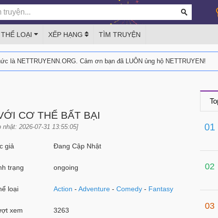
THỂ LOẠI
XẾP HẠNG
TÌM TRUYỆN
thức là NETTRUYENN.ORG. Cảm ơn bạn đã LUÔN ủng hộ NETTRUYEN!
To
 VỚI CƠ THỂ BẤT BẠI
01
 nhật: 2026-07-31 13:55:05]
 giả
Đang Cập Nhật
02
h trạng
ongoing
ể loại
Action
-
Adventure
-
Comedy
-
Fantasy
03
ợt xem
3263