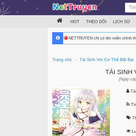
HOT
THEO DÕI
LỊCH SỬ
NETTRUYEN chỉ có tên miền chính 
Trang chủ
Tái Sinh Với Cơ Thể Bất Bại
TÁI SINH
[Ngày cập
Tác
Tìn
Th
Lư