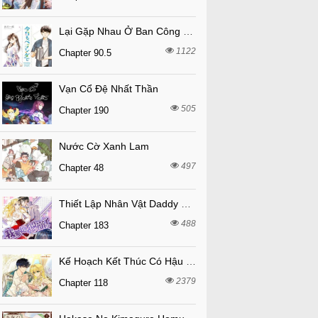
Lại Gặp Nhau Ở Ban Công Rồi
1122
Chapter 90.5
Vạn Cổ Đệ Nhất Thần
505
Chapter 190
Nước Cờ Xanh Lam
497
Chapter 48
Thiết Lập Nhân Vật Daddy Của Tôi Bị Sụp Đổ
488
Chapter 183
Kế Hoạch Kết Thúc Có Hậu Cho Nhân Vật Phản Diện
2379
Chapter 118