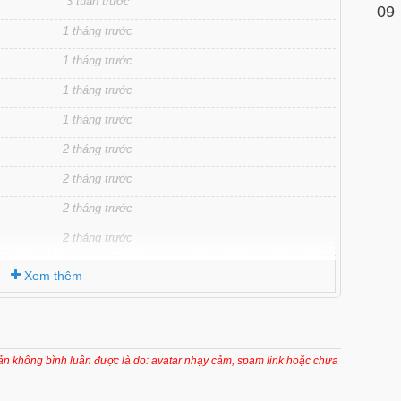
3 tuần trước
09
1 tháng trước
1 tháng trước
1 tháng trước
1 tháng trước
2 tháng trước
2 tháng trước
2 tháng trước
2 tháng trước
3 tháng trước
Xem thêm
3 tháng trước
3 tháng trước
3 tháng trước
oản không bình luận được là do: avatar nhạy cảm, spam link hoặc chưa
3 tháng trước