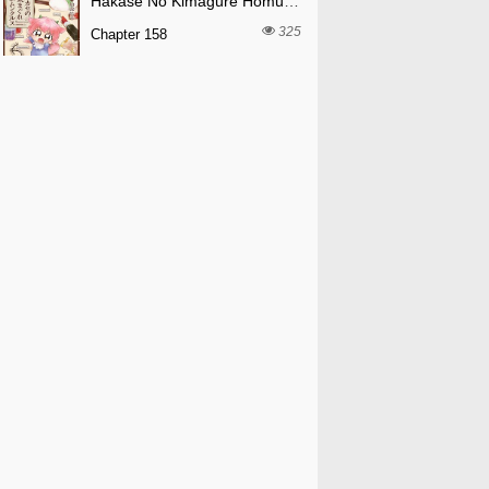
Hakase No Kimagure Homunculus
325
Chapter 158