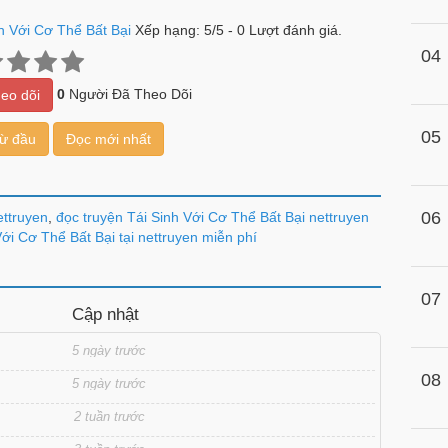
h Với Cơ Thể Bất Bại
Xếp hạng:
5
/
5
-
0
Lượt đánh giá.
04
0
Người Đã Theo Dõi
eo dõi
05
từ đầu
Đọc mới nhất
06
ettruyen
,
đọc truyện Tái Sinh Với Cơ Thể Bất Bại nettruyen
ới Cơ Thể Bất Bại tại nettruyen miễn phí
07
Cập nhật
5 ngày trước
08
5 ngày trước
2 tuần trước