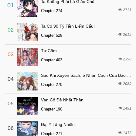
Ta Không Phải Là Giáo Chủ
01
5 tháng trước
Chapter Chuong 61
2731
Chapter 274
5 tháng trước
Chapter Chuong 60
Ta Có 90 Tỷ Tiền Liếm Cẩu!
5 tháng trước
Chapter Chuong 59
02
2619
Chapter 529
5 tháng trước
Chapter Chuong 58.6
5 tháng trước
Chapter Chuong 58.5
Tự Cẩm
03
5 tháng trước
Chapter 58
2390
Chapter 403
5 tháng trước
Chapter Chuong 57
Sau Khi Xuyên Sách, 5 Nhân Cách Của Bạo Quân Đều Yêu Ta
5 tháng trước
04
Chapter Chuong 56
2089
Chapter 270
5 tháng trước
Chapter Chuong 55
5 tháng trước
Chapter Chuong 54
Vạn Cổ Đệ Nhất Thần
05
5 tháng trước
1491
Chapter Chuong 53
Chapter 190
5 tháng trước
Chapter Chuong 52
Đại Y Lăng Nhiên
06
5 tháng trước
Chapter Chuong 51
1413
Chapter 271