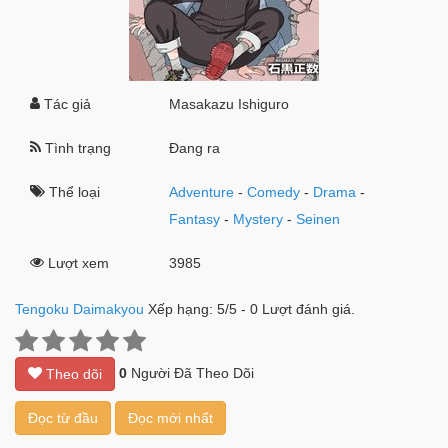
Tác giả
Masakazu Ishiguro
Tình trạng
Đang ra
Thể loại
Adventure
-
Comedy
-
Drama
-
Fantasy
-
Mystery
-
Seinen
Lượt xem
3985
Tengoku Daimakyou
Xếp hạng:
5
/
5
-
0
Lượt đánh giá.
0
Người Đã Theo Dõi
Theo dõi
Đọc từ đầu
Đọc mới nhất