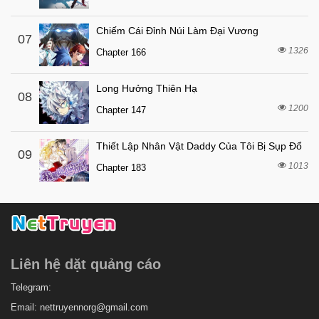
5 tháng trước
Chapter 50
5 tháng trước
Chapter 49
Chiếm Cái Đỉnh Núi Làm Đại Vương
07
1326
5 tháng trước
Chapter 166
Chapter 48
5 tháng trước
Chapter 47
Long Hưởng Thiên Hạ
08
5 tháng trước
Chapter 45
1200
Chapter 147
5 tháng trước
Chapter 44
Thiết Lập Nhân Vật Daddy Của Tôi Bị Sụp Đổ
5 tháng trước
Chapter 43
09
1013
Chapter 183
5 tháng trước
Chapter 42
5 tháng trước
Chapter 41
5 tháng trước
Chapter 40
5 tháng trước
Chapter 39
Liên hệ dặt quảng cáo
5 tháng trước
Chapter 38
5 tháng trước
Telegram:
Chapter 37
Email:
nettruyennorg@gmail.com
5 tháng trước
Chapter 36