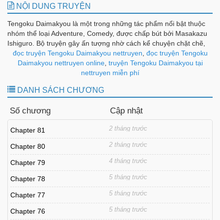
NỘI DUNG TRUYỆN
Tengoku Daimakyou là một trong những tác phẩm nổi bật thuộc
nhóm thể loại Adventure, Comedy, được chấp bút bởi Masakazu
Ishiguro. Bộ truyện gây ấn tượng nhờ cách kể chuyện chặt chẽ,
diễn biến hợp lý và dàn nhân vật được xây dựng có chiều sâu,
đọc truyện Tengoku Daimakyou nettruyen
,
đọc truyện Tengoku
tạo nên sức hút bền bỉ theo từng chương.
Daimakyou nettruyen online
,
truyện Tengoku Daimakyou tại
nettruyen miễn phí
DANH SÁCH CHƯƠNG
Số chương
Cập nhật
2 tháng trước
Chapter 81
2 tháng trước
Chapter 80
4 tháng trước
Chapter 79
5 tháng trước
Chapter 78
5 tháng trước
Chapter 77
5 tháng trước
Chapter 76