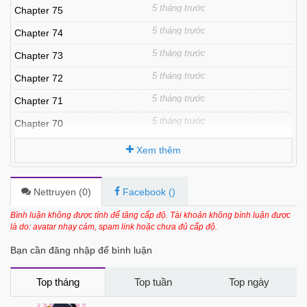
5 tháng trước
Chapter 75
5 tháng trước
Chapter 74
5 tháng trước
Chapter 73
5 tháng trước
Chapter 72
5 tháng trước
Chapter 71
5 tháng trước
Chapter 70
5 tháng trước
Chapter 69
Xem thêm
5 tháng trước
Chapter 68
5 tháng trước
Chapter 67
Nettruyen (
0
)
Facebook (
)
5 tháng trước
Chapter 66
Bình luận không được tính để tăng cấp độ. Tài khoản không bình luận được
là do: avatar nhạy cảm, spam link hoặc chưa đủ cấp độ.
5 tháng trước
Chapter 65
Bạn cần đăng nhập để bình luận
5 tháng trước
Chapter 64
5 tháng trước
Chapter Chuong 63
Top tháng
Top tuần
Top ngày
5 tháng trước
Chapter Chuong 62