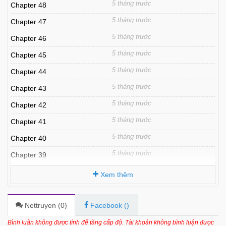
5 tháng trước
Chapter 48
5 tháng trước
Chapter 47
5 tháng trước
Chapter 46
5 tháng trước
Chapter 45
5 tháng trước
Chapter 44
5 tháng trước
Chapter 43
5 tháng trước
Chapter 42
5 tháng trước
Chapter 41
5 tháng trước
Chapter 40
5 tháng trước
Chapter 39
6 tháng trước
Chapter 38
Xem thêm
6 tháng trước
Chapter 37
6 tháng trước
Chapter 36
Nettruyen (
0
)
Facebook (
)
6 tháng trước
Chapter 35
Bình luận không được tính để tăng cấp độ. Tài khoản không bình luận được