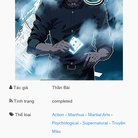
Tác giả
Thần Bài
Tình trạng
completed
Thể loại
Action
-
Manhua
-
Martial Arts
-
Psychological
-
Supernatural
-
Truyện
Màu