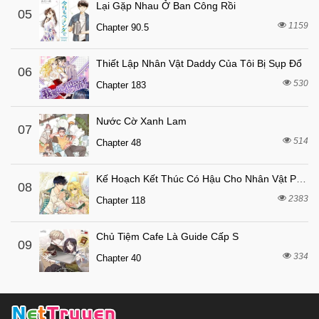
7 tháng trước
Chapter 21
Lại Gặp Nhau Ở Ban Công Rồi
05
7 tháng trước
1159
Chapter 20
Chapter 90.5
7 tháng trước
Chapter 19
Thiết Lập Nhân Vật Daddy Của Tôi Bị Sụp Đổ
06
7 tháng trước
Chapter 18
530
Chapter 183
7 tháng trước
Chapter 17
7 tháng trước
Chapter 16
Nước Cờ Xanh Lam
07
514
7 tháng trước
Chapter 48
Chapter 15
7 tháng trước
Chapter 14
Kế Hoạch Kết Thúc Có Hậu Cho Nhân Vật Phản Diện
08
7 tháng trước
Chapter 13
2383
Chapter 118
7 tháng trước
Chapter 12
Chủ Tiệm Cafe Là Guide Cấp S
7 tháng trước
Chapter 11
09
334
Chapter 40
7 tháng trước
Chapter 10
7 tháng trước
Chapter 9
7 tháng trước
Chapter 8