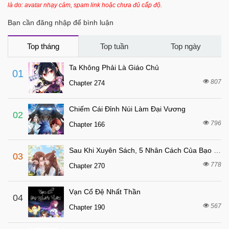
là do: avatar nhạy cảm, spam link hoặc chưa đủ cấp độ.
6 tháng trước
Chapter 34
Bạn cần đăng nhập để bình luận
6 tháng trước
Chapter 33
6 tháng trước
Chapter 32
Top tháng
Top tuần
Top ngày
7 tháng trước
Chapter 31
Ta Không Phải Là Giáo Chủ
01
7 tháng trước
Chapter 30
807
Chapter 274
7 tháng trước
Chapter 29
Chiếm Cái Đỉnh Núi Làm Đại Vương
7 tháng trước
Chapter 28
02
796
Chapter 166
7 tháng trước
Chapter 27
7 tháng trước
Chapter 26
Sau Khi Xuyên Sách, 5 Nhân Cách Của Bạo Quân Đều Yêu Ta
03
7 tháng trước
Chapter 25
778
Chapter 270
7 tháng trước
Chapter 24
Vạn Cổ Đệ Nhất Thần
7 tháng trước
04
Chapter 23
567
Chapter 190
7 tháng trước
Chapter 22