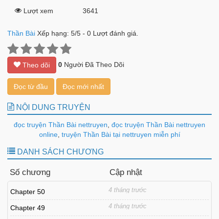
Lượt xem
3641
Thần Bài
Xếp hạng:
5
/
5
-
0
Lượt đánh giá.
0
Người Đã Theo Dõi
Theo dõi
Đọc từ đầu
Đọc mới nhất
NỘI DUNG TRUYỆN
đọc truyện Thần Bài nettruyen
,
đọc truyện Thần Bài nettruyen
online
,
truyện Thần Bài tại nettruyen miễn phí
DANH SÁCH CHƯƠNG
Số chương
Cập nhật
4 tháng trước
Chapter 50
4 tháng trước
Chapter 49