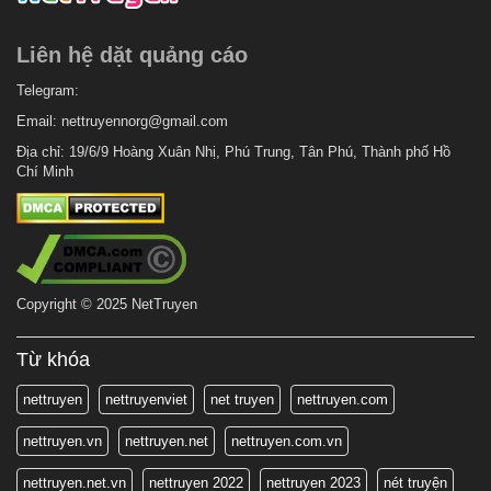
7 tháng trước
Chapter 7
Liên hệ dặt quảng cáo
7 tháng trước
Chapter 6
7 tháng trước
Telegram:
Chapter 5
Email:
nettruyennorg@gmail.com
7 tháng trước
Chapter 4
Địa chỉ: 19/6/9 Hoàng Xuân Nhị, Phú Trung, Tân Phú, Thành phố Hồ
7 tháng trước
Chapter 3
Chí Minh
7 tháng trước
Chapter 2
7 tháng trước
Chapter 1
Copyright © 2025 NetTruyen
Từ khóa
nettruyen
nettruyenviet
net truyen
nettruyen.com
nettruyen.vn
nettruyen.net
nettruyen.com.vn
nettruyen.net.vn
nettruyen 2022
nettruyen 2023
nét truyện