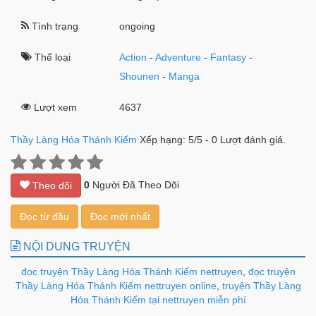
Tình trạng
ongoing
Thể loại
Action
-
Adventure
-
Fantasy
-
Shounen
-
Manga
Lượt xem
4637
Thầy Làng Hóa Thánh Kiếm
Xếp hạng:
5
/
5
-
0
Lượt đánh giá.
0
Người Đã Theo Dõi
Theo dõi
Đọc từ đầu
Đọc mới nhất
NỘI DUNG TRUYỆN
đọc truyện Thầy Làng Hóa Thánh Kiếm nettruyen
,
đọc truyện
Thầy Làng Hóa Thánh Kiếm nettruyen online
,
truyện Thầy Làng
Hóa Thánh Kiếm tại nettruyen miễn phí