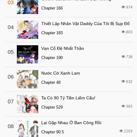
03
7 tháng trước
Chapter 56
974
Chapter 166
7 tháng trước
Chapter 55
Thiết Lập Nhân Vật Daddy Của Tôi Bị Sụp Đổ
7 tháng trước
04
Chapter 54
803
Chapter 183
7 tháng trước
Chapter 53
7 tháng trước
Chapter 52
Vạn Cổ Đệ Nhất Thần
05
7 tháng trước
738
Chapter 51
Chapter 190
7 tháng trước
Chapter 50
Nước Cờ Xanh Lam
06
7 tháng trước
Chapter 49
632
Chapter 48
7 tháng trước
Chapter 48
7 tháng trước
Chapter 47
Ta Có 90 Tỷ Tiền Liếm Cẩu!
07
565
7 tháng trước
Chapter 529
Chapter 46
7 tháng trước
Chapter 45
Lại Gặp Nhau Ở Ban Công Rồi
08
7 tháng trước
Chapter 44
1163
Chapter 90.5