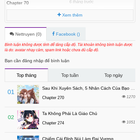
6 tháng trước
Chapter 70
6 tháng trước
Chapter 69
Xem thêm
6 tháng trước
Chapter 68
6 tháng trước
Chapter 67
Nettruyen (
0
)
Facebook (
)
6 tháng trước
Chapter 66
Bình luận không được tính để tăng cấp độ. Tài khoản không bình luận được
là do: avatar nhạy cảm, spam link hoặc chưa đủ cấp độ.
6 tháng trước
Chapter 65
Bạn cần đăng nhập để bình luận
7 tháng trước
Chapter 64
7 tháng trước
Chapter 63
Top tháng
Top tuần
Top ngày
7 tháng trước
Chapter 62
Sau Khi Xuyên Sách, 5 Nhân Cách Của Bạo Quân Đều Yêu Ta
01
7 tháng trước
Chapter 61
1270
Chapter 270
7 tháng trước
Chapter 60
Ta Không Phải Là Giáo Chủ
7 tháng trước
Chapter 59
02
1051
Chapter 274
7 tháng trước
Chapter 58
7 tháng trước
Chapter 57
Chiếm Cái Đỉnh Núi Làm Đại Vương