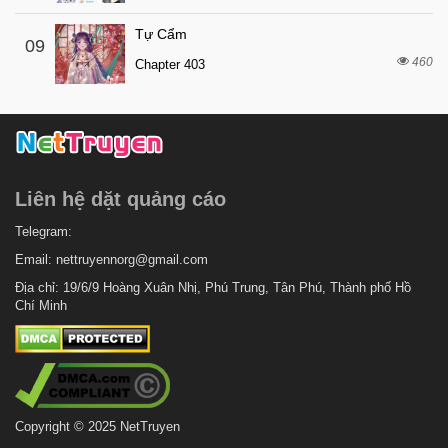
7 tháng trước
Chapter 43
Tự Cẩm
7 tháng trước
Chapter 42
09
460
Chapter 403
7 tháng trước
Chapter 41
7 tháng trước
Chapter 40
7 tháng trước
Chapter 39
7 tháng trước
Chapter 38
Liên hệ dặt quảng cáo
7 tháng trước
Chapter 37
7 tháng trước
Telegram:
Chapter 36
Email:
nettruyennorg@gmail.com
7 tháng trước
Chapter 35
Địa chỉ: 19/6/9 Hoàng Xuân Nhị, Phú Trung, Tân Phú, Thành phố Hồ
7 tháng trước
Chapter 34
Chí Minh
7 tháng trước
Chapter 33
7 tháng trước
Chapter 32
7 tháng trước
Chapter 31
Copyright © 2025 NetTruyen
7 tháng trước
Chapter 30