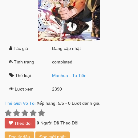
Tác giả
Đang cập nhật
Tình trạng
completed
Thể loại
Manhua
-
Tu Tiên
Lượt xem
2390
Thế Giới Vô Tội
Xếp hạng:
5
/
5
-
0
Lượt đánh giá.
0
Người Đã Theo Dõi
Theo dõi
Đọc từ đầu
Đọc mới nhất