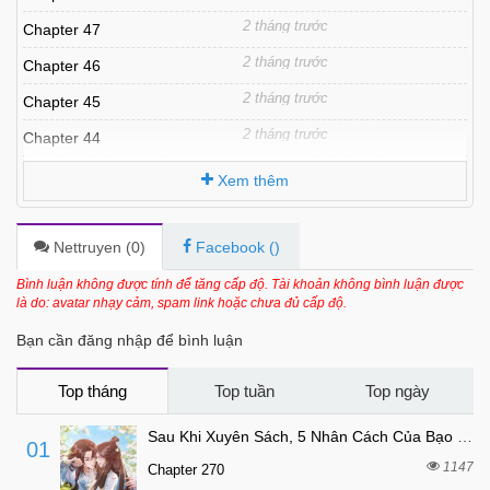
2 tháng trước
Chapter 47
2 tháng trước
Chapter 46
2 tháng trước
Chapter 45
2 tháng trước
Chapter 44
2 tháng trước
Chapter 43
Xem thêm
2 tháng trước
Chapter 42
2 tháng trước
Chapter 41
Nettruyen (
0
)
Facebook (
)
2 tháng trước
Chapter 40
Bình luận không được tính để tăng cấp độ. Tài khoản không bình luận được
là do: avatar nhạy cảm, spam link hoặc chưa đủ cấp độ.
2 tháng trước
Chapter 39
Bạn cần đăng nhập để bình luận
7 tháng trước
Chapter 38
7 tháng trước
Chapter 37
Top tháng
Top tuần
Top ngày
7 tháng trước
Chapter 36
Sau Khi Xuyên Sách, 5 Nhân Cách Của Bạo Quân Đều Yêu Ta
01
7 tháng trước
Chapter 35
1147
Chapter 270