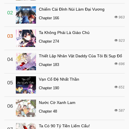
7 tháng trước
Chapter 34
Chiếm Cái Đỉnh Núi Làm Đại Vương
7 tháng trước
Chapter 33
02
963
Chapter 166
7 tháng trước
Chapter 32
7 tháng trước
Chapter 31
Ta Không Phải Là Giáo Chủ
03
7 tháng trước
Chapter 30
923
Chapter 274
7 tháng trước
Chapter 29
Thiết Lập Nhân Vật Daddy Của Tôi Bị Sụp Đổ
7 tháng trước
04
Chapter 28
696
Chapter 183
7 tháng trước
Chapter 27
2 tháng trước
Chapter 26
Vạn Cổ Đệ Nhất Thần
05
7 tháng trước
651
Chapter 25
Chapter 190
7 tháng trước
Chapter 24
Nước Cờ Xanh Lam
06
7 tháng trước
Chapter 23
587
Chapter 48
7 tháng trước
Chapter 22
7 tháng trước
Chapter 21
Ta Có 90 Tỷ Tiền Liếm Cẩu!