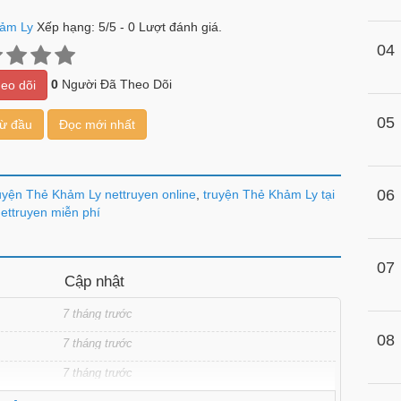
ảm Ly
Xếp hạng:
5
/
5
-
0
Lượt đánh giá.
04
0
Người Đã Theo Dõi
eo dõi
05
từ đầu
Đọc mới nhất
06
uyện Thẻ Khảm Ly nettruyen online
,
truyện Thẻ Khảm Ly tại
ettruyen miễn phí
07
Cập nhật
7 tháng trước
08
7 tháng trước
7 tháng trước