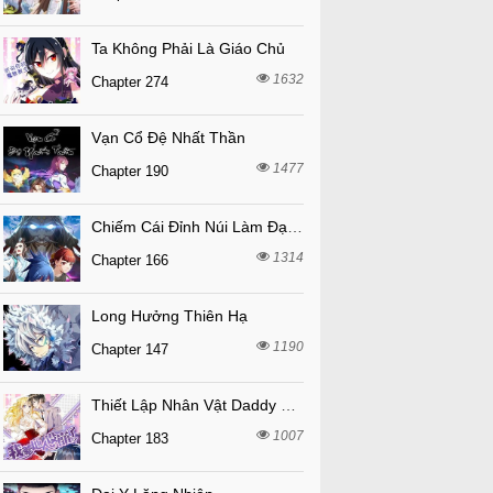
Ta Không Phải Là Giáo Chủ
1632
Chapter 274
Vạn Cổ Đệ Nhất Thần
1477
Chapter 190
Chiếm Cái Đỉnh Núi Làm Đại Vương
1314
Chapter 166
Long Hưởng Thiên Hạ
1190
Chapter 147
Thiết Lập Nhân Vật Daddy Của Tôi Bị Sụp Đổ
1007
Chapter 183