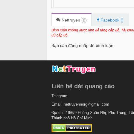
Nettruyen (
0
)
Facebook (
)
Bình luận không được tính để tăng cấp độ. Tài kh
đủ cấp độ.
Bạn cần đăng nhập để bình luận
Liên hệ dặt quảng cáo
Telegram:
Email:
nettruyennorg@gmail.com
Địa chỉ: 19/6/9 Hoàng Xuân Nhị, Phú Trung, Tâ
Thành phố Hồ Chí Minh