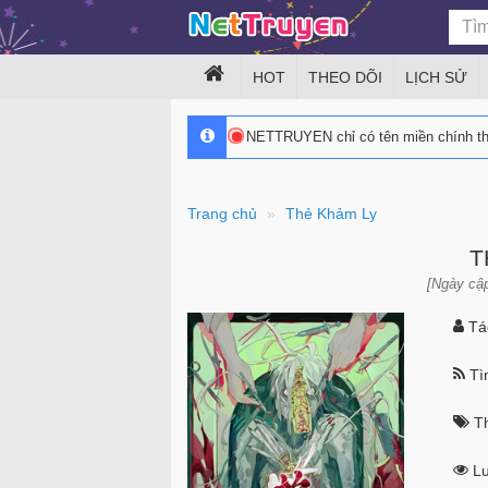
HOT
THEO DÕI
LỊCH SỬ
NETTRUYEN chỉ có tên miền chính 
Trang chủ
Thẻ Khảm Ly
T
[Ngày cập
Tác
Tìn
Th
Lư