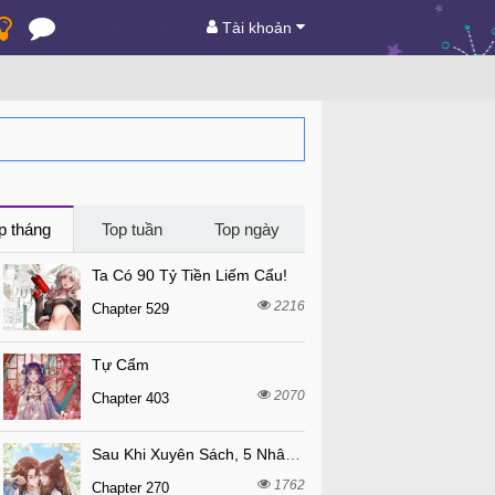
Tài khoản
p tháng
Top tuần
Top ngày
Ta Có 90 Tỷ Tiền Liếm Cẩu!
2216
Chapter 529
Tự Cẩm
2070
Chapter 403
Sau Khi Xuyên Sách, 5 Nhân Cách Của Bạo Quân Đều Yêu Ta
1762
Chapter 270