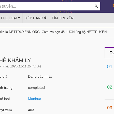
THỂ LOẠI
XẾP HẠNG
TÌM TRUYỆN
thức là NETTRUYENN.ORG. Cảm ơn bạn đã LUÔN ủng hộ NETTRUYEN!
To
HẺ KHẢM LY
01
 nhật: 2025-12-11 15:48:50]
 giả
Đang cập nhật
02
h trạng
completed
ể loại
Manhua
03
ợt xem
403