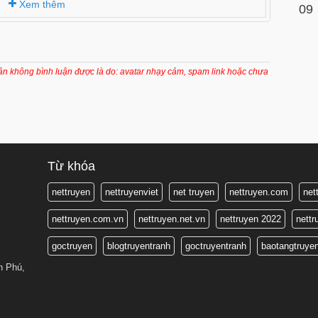
Xem thêm
09
oản không bình luận được là do: avatar nhạy cảm, spam link hoặc chưa
Từ khóa
nettruyen
nettruyenviet
net truyen
nettruyen.com
net
nettruyen.com.vn
nettruyen.net.vn
nettruyen 2022
nett
goctruyen
blogtruyentranh
goctruyentranh
baotangtruye
n Phú,