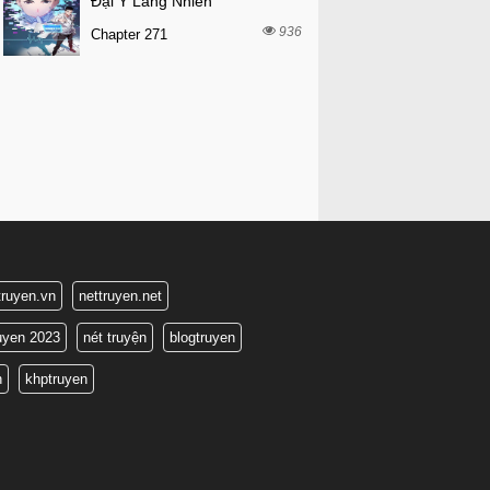
Đại Y Lăng Nhiên
936
Chapter 271
truyen.vn
nettruyen.net
ruyen 2023
nét truyện
blogtruyen
n
khptruyen