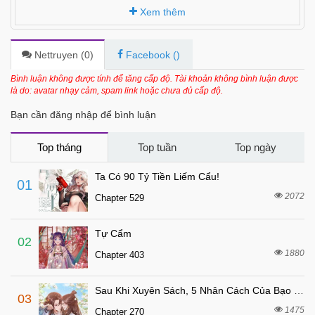
7 tháng trước
Chapter 6
Xem thêm
7 tháng trước
Chapter 5
7 tháng trước
Chapter 4
Nettruyen (
0
)
Facebook (
)
7 tháng trước
Chapter 3
Bình luận không được tính để tăng cấp độ. Tài khoản không bình luận được
là do: avatar nhạy cảm, spam link hoặc chưa đủ cấp độ.
7 tháng trước
Chapter 2
Bạn cần đăng nhập để bình luận
7 tháng trước
Chapter 1
7 tháng trước
Chapter 0
Top tháng
Top tuần
Top ngày
Ta Có 90 Tỷ Tiền Liếm Cẩu!
01
2072
Chapter 529
Tự Cẩm
02
1880
Chapter 403
Sau Khi Xuyên Sách, 5 Nhân Cách Của Bạo Quân Đều Yêu Ta
03
1475
Chapter 270