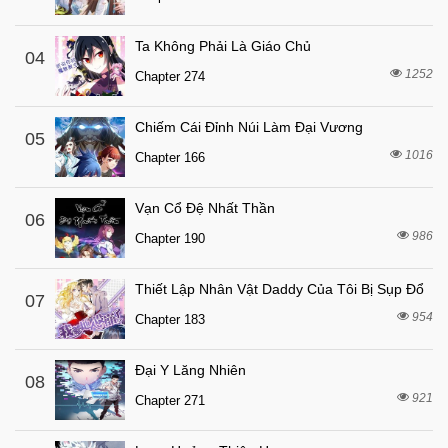
Ta Không Phải Là Giáo Chủ
04
1252
Chapter 274
Chiếm Cái Đỉnh Núi Làm Đại Vương
05
1016
Chapter 166
Vạn Cổ Đệ Nhất Thần
06
986
Chapter 190
Thiết Lập Nhân Vật Daddy Của Tôi Bị Sụp Đổ
07
954
Chapter 183
Đại Y Lăng Nhiên
08
921
Chapter 271