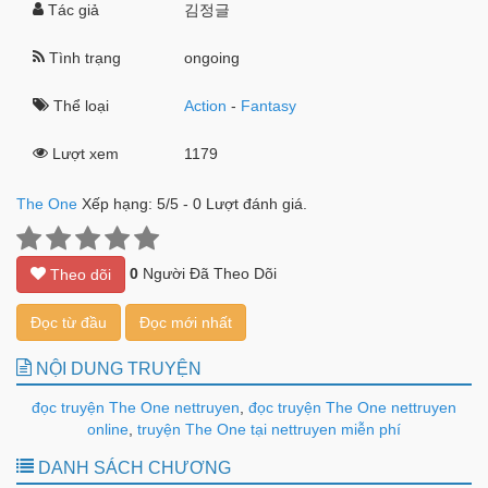
Tác giả
김정글
Tình trạng
ongoing
Thể loại
Action
-
Fantasy
Lượt xem
1179
The One
Xếp hạng:
5
/
5
-
0
Lượt đánh giá.
0
Người Đã Theo Dõi
Theo dõi
Đọc từ đầu
Đọc mới nhất
NỘI DUNG TRUYỆN
đọc truyện The One nettruyen
,
đọc truyện The One nettruyen
online
,
truyện The One tại nettruyen miễn phí
DANH SÁCH CHƯƠNG