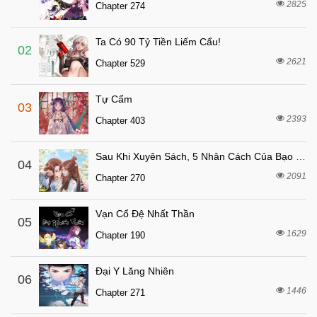
Chapter 7
2825
Chapter 274
1 tháng trước
Chapter 6
Ta Có 90 Tỷ Tiền Liếm Cẩu!
1 tháng trước
Chapter 5
02
2621
Chapter 529
1 tháng trước
Chapter 4
1 tháng trước
Chapter 3
Tự Cẩm
03
1 tháng trước
Chapter 2
2393
Chapter 403
1 tháng trước
Chapter 1
Sau Khi Xuyên Sách, 5 Nhân Cách Của Bạo Quân Đều Yêu Ta
04
2091
Chapter 270
Vạn Cổ Đệ Nhất Thần
05
1629
Chapter 190
Đại Y Lăng Nhiên
06
1446
Chapter 271