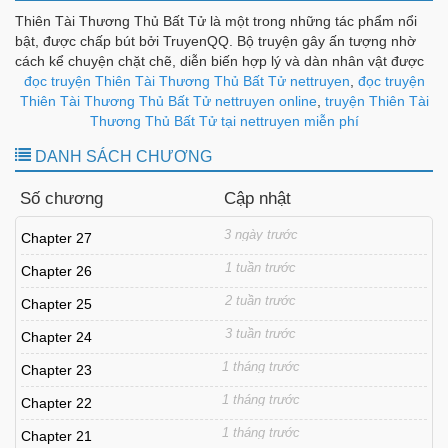
Thiên Tài Thương Thủ Bất Tử là một trong những tác phẩm nổi
bật, được chấp bút bởi TruyenQQ. Bộ truyện gây ấn tượng nhờ
cách kể chuyện chặt chẽ, diễn biến hợp lý và dàn nhân vật được
xây dựng có chiều sâu, tạo nên sức hút bền bỉ theo từng chương.
đọc truyện Thiên Tài Thương Thủ Bất Tử nettruyen
,
đọc truyện
Thiên Tài Thương Thủ Bất Tử nettruyen online
,
truyện Thiên Tài
Thương Thủ Bất Tử tại nettruyen miễn phí
DANH SÁCH CHƯƠNG
Số chương
Cập nhật
3 ngày trước
Chapter 27
1 tuần trước
Chapter 26
2 tuần trước
Chapter 25
3 tuần trước
Chapter 24
1 tháng trước
Chapter 23
1 tháng trước
Chapter 22
1 tháng trước
Chapter 21