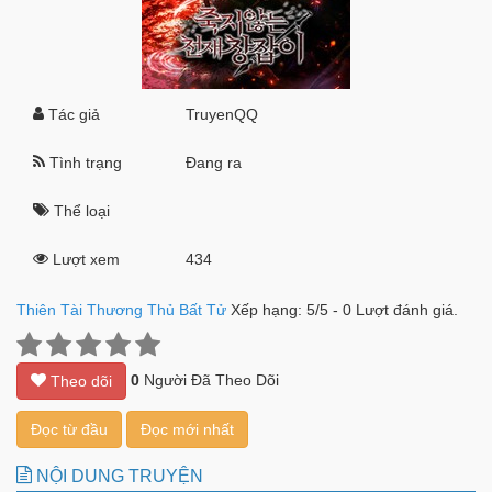
Tác giả
TruyenQQ
Tình trạng
Đang ra
Thể loại
Lượt xem
434
Thiên Tài Thương Thủ Bất Tử
Xếp hạng:
5
/
5
-
0
Lượt đánh giá.
0
Người Đã Theo Dõi
Theo dõi
Đọc từ đầu
Đọc mới nhất
NỘI DUNG TRUYỆN