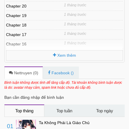
1 tháng trước
Chapter 20
1 tháng trước
Chapter 19
1 tháng trước
Chapter 18
1 tháng trước
Chapter 17
1 tháng trước
Chapter 16
1 tháng trước
Chapter 15
Xem thêm
1 tháng trước
Chapter 14
1 tháng trước
Chapter 13
Nettruyen (
0
)
Facebook (
)
1 tháng trước
Chapter 12
Bình luận không được tính để tăng cấp độ. Tài khoản không bình luận được
là do: avatar nhạy cảm, spam link hoặc chưa đủ cấp độ.
1 tháng trước
Chapter 11
Bạn cần đăng nhập để bình luận
1 tháng trước
Chapter 10
1 tháng trước
Chapter 9
Top tháng
Top tuần
Top ngày
1 tháng trước
Chapter 8
Ta Không Phải Là Giáo Chủ
01
1 tháng trước