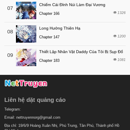
Chiếm Cái Đỉnh Núi Làm Đại Vương
07
1326
Chapter 166
Long Hưởng Thiên Hạ
08
1200
Chapter 147
Thiết Lập Nhân Vật Daddy Của Tôi Bị Sụp Đổ
09
1081
Chapter 183
Liên hệ dặt quảng cáo
Telegram:
Email:
nettruyennorg@gmail.com
Địa chỉ: 19/6/9 Hoàng Xuân Nhị, Phú Trung, Tân Phú, Thành phố Hồ