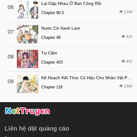
Lại Gặp Nhau Ở Ban Công Rồi
06
1160
Chapter 90.5
Nước Cờ Xanh Lam
07
515
Chapter 48
Tự Cẩm
08
452
Chapter 403
Kế Hoạch Kết Thúc Có Hậu Cho Nhân Vật Phản Diện
09
2384
Chapter 118
Liên hệ dặt quảng cáo