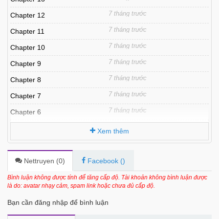
7 tháng trước
Chapter 12
7 tháng trước
Chapter 11
7 tháng trước
Chapter 10
7 tháng trước
Chapter 9
7 tháng trước
Chapter 8
7 tháng trước
Chapter 7
7 tháng trước
Chapter 6
7 tháng trước
Chapter 5
Xem thêm
7 tháng trước
Chapter 4
7 tháng trước
Chapter 3
Nettruyen (
0
)
Facebook (
)
7 tháng trước
Chapter 2
Bình luận không được tính để tăng cấp độ. Tài khoản không bình luận được
là do: avatar nhạy cảm, spam link hoặc chưa đủ cấp độ.
7 tháng trước
Chapter 1
Bạn cần đăng nhập để bình luận