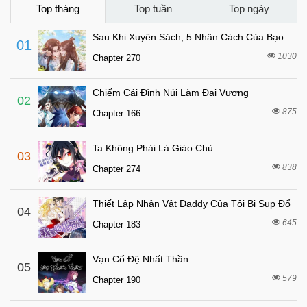
Top tháng
Top tuần
Top ngày
Sau Khi Xuyên Sách, 5 Nhân Cách Của Bạo Quân Đều Yêu Ta
01
1030
Chapter 270
Chiếm Cái Đỉnh Núi Làm Đại Vương
02
875
Chapter 166
Ta Không Phải Là Giáo Chủ
03
838
Chapter 274
Thiết Lập Nhân Vật Daddy Của Tôi Bị Sụp Đổ
04
645
Chapter 183
Vạn Cổ Đệ Nhất Thần
05
579
Chapter 190