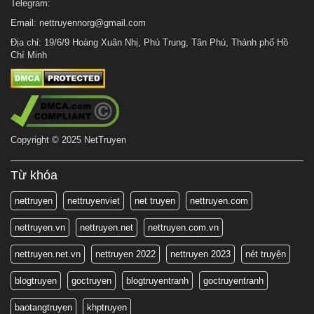
Telegram:
Email:
nettruyennorg@gmail.com
Địa chỉ: 19/6/9 Hoàng Xuân Nhị, Phú Trung, Tân Phú, Thành phố Hồ
Chí Minh
Copyright © 2025 NetTruyen
Từ khóa
nettruyen
nettruyenviet
net truyen
nettruyen.com
nettruyen.vn
nettruyen.net
nettruyen.com.vn
nettruyen.net.vn
nettruyen 2022
nettruyen 2023
nét truyện
blogtruyen
goctruyen
blogtruyentranh
goctruyentranh
baotangtruyen
khptruyen