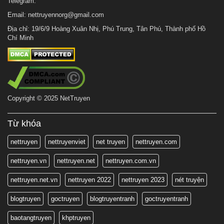
Telegram:
Email:
nettruyennorg@gmail.com
Địa chỉ: 19/6/9 Hoàng Xuân Nhị, Phú Trung, Tân Phú, Thành phố Hồ
Chí Minh
Copyright © 2025 NetTruyen
Từ khóa
nettruyen
nettruyenviet
net truyen
nettruyen.com
nettruyen.vn
nettruyen.net
nettruyen.com.vn
nettruyen.net.vn
nettruyen 2022
nettruyen 2023
nét truyện
blogtruyen
goctruyen
blogtruyentranh
goctruyentranh
baotangtruyen
khptruyen