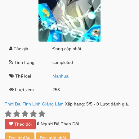
Tác giả
Đang cập nhật
Tình trạng
completed
Thể loại
Manhua
Lượt xem
253
Thời Đại Tinh Linh Giáng Lâm
Xếp hạng:
5
/
5
-
0
Lượt đánh giá.
0
Người Đã Theo Dõi
Theo dõi
Đọc từ đầu
Đọc mới nhất