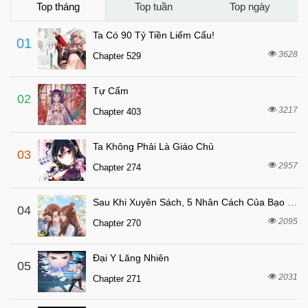
Top tháng
Top tuần
Top ngày
Ta Có 90 Tỷ Tiền Liếm Cẩu!
01
3628
Chapter 529
Tự Cẩm
02
3217
Chapter 403
Ta Không Phải Là Giáo Chủ
03
2957
Chapter 274
Sau Khi Xuyên Sách, 5 Nhân Cách Của Bạo Quân Đều Yêu Ta
04
2095
Chapter 270
Đại Y Lăng Nhiên
05
2031
Chapter 271