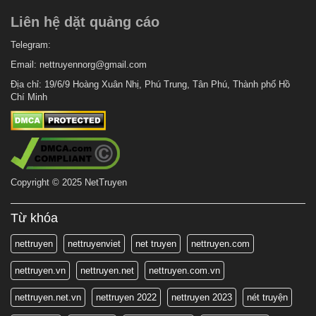
Liên hệ dặt quảng cáo
Telegram:
Email:
nettruyennorg@gmail.com
Địa chỉ: 19/6/9 Hoàng Xuân Nhị, Phú Trung, Tân Phú, Thành phố Hồ
Chí Minh
Copyright © 2025 NetTruyen
Từ khóa
nettruyen
nettruyenviet
net truyen
nettruyen.com
nettruyen.vn
nettruyen.net
nettruyen.com.vn
nettruyen.net.vn
nettruyen 2022
nettruyen 2023
nét truyện