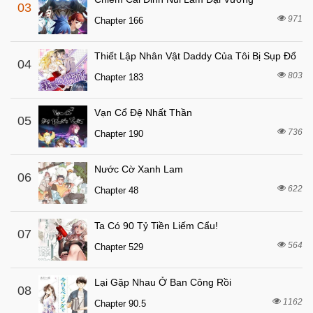
03
7 tháng trước
Chapter 2
971
Chapter 166
7 tháng trước
Chapter 1
Thiết Lập Nhân Vật Daddy Của Tôi Bị Sụp Đổ
04
803
Chapter 183
Vạn Cổ Đệ Nhất Thần
05
736
Chapter 190
Nước Cờ Xanh Lam
06
622
Chapter 48
Ta Có 90 Tỷ Tiền Liếm Cẩu!
07
564
Chapter 529
Lại Gặp Nhau Ở Ban Công Rồi
08
1162
Chapter 90.5