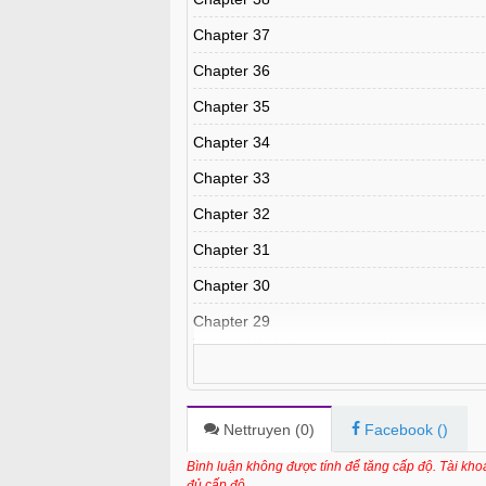
Chapter 37
Chapter 36
Chapter 35
Chapter 34
Chapter 33
Chapter 32
Chapter 31
Chapter 30
Chapter 29
Chapter 28
Chapter 27
Chapter 26
Nettruyen (
0
)
Facebook (
)
Chapter 25
Bình luận không được tính để tăng cấp độ. Tài kh
đủ cấp độ.