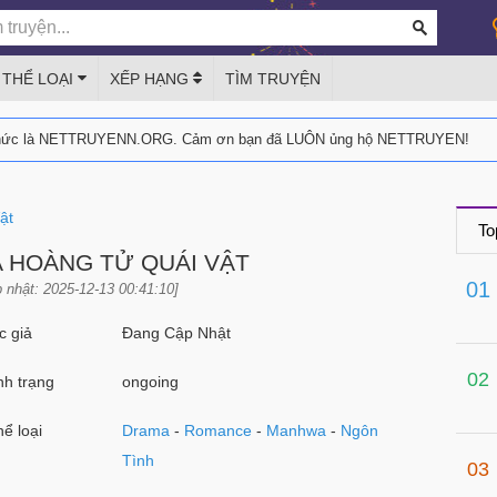
THỂ LOẠI
XẾP HẠNG
TÌM TRUYỆN
thức là NETTRUYENN.ORG. Cảm ơn bạn đã LUÔN ủng hộ NETTRUYEN!
ật
To
 HOÀNG TỬ QUÁI VẬT
01
 nhật: 2025-12-13 00:41:10]
 giả
Đang Cập Nhật
02
h trạng
ongoing
ể loại
Drama
-
Romance
-
Manhwa
-
Ngôn
Tình
03