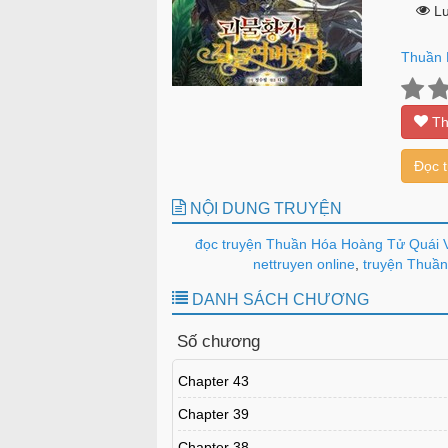
Lư
Thuần 
Th
Đọc 
NỘI DUNG TRUYỆN
đọc truyện Thuần Hóa Hoàng Tử Quái V
nettruyen online
,
truyện Thuần 
DANH SÁCH CHƯƠNG
Số chương
Chapter 43
Chapter 39
Chapter 38