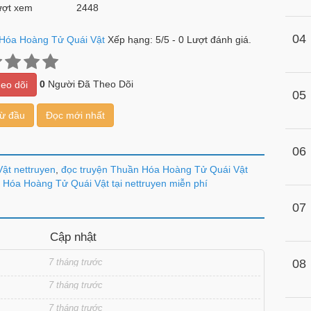
ợt xem
2448
04
Hóa Hoàng Tử Quái Vật
Xếp hạng:
5
/
5
-
0
Lượt đánh giá.
0
Người Đã Theo Dõi
eo dõi
05
từ đầu
Đọc mới nhất
06
ật nettruyen
,
đọc truyện Thuần Hóa Hoàng Tử Quái Vật
Hóa Hoàng Tử Quái Vật tại nettruyen miễn phí
07
Cập nhật
7 tháng trước
08
7 tháng trước
7 tháng trước