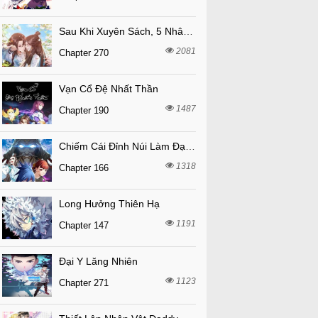
Sau Khi Xuyên Sách, 5 Nhân Cách Của Bạo Quân Đều Yêu Ta
2081
Chapter 270
Vạn Cổ Đệ Nhất Thần
1487
Chapter 190
Chiếm Cái Đỉnh Núi Làm Đại Vương
1318
Chapter 166
Long Hưởng Thiên Hạ
1191
Chapter 147
Đại Y Lăng Nhiên
1123
Chapter 271