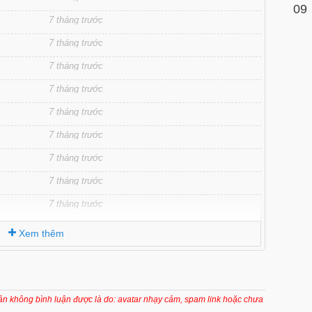
09
7 tháng trước
7 tháng trước
7 tháng trước
7 tháng trước
7 tháng trước
7 tháng trước
7 tháng trước
7 tháng trước
7 tháng trước
7 tháng trước
Xem thêm
7 tháng trước
7 tháng trước
7 tháng trước
oản không bình luận được là do: avatar nhạy cảm, spam link hoặc chưa