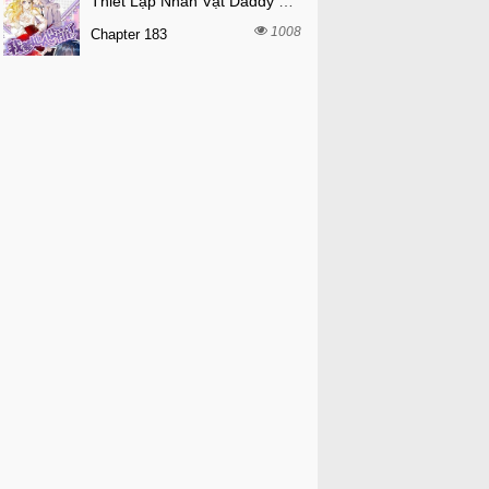
Thiết Lập Nhân Vật Daddy Của Tôi Bị Sụp Đổ
1008
Chapter 183