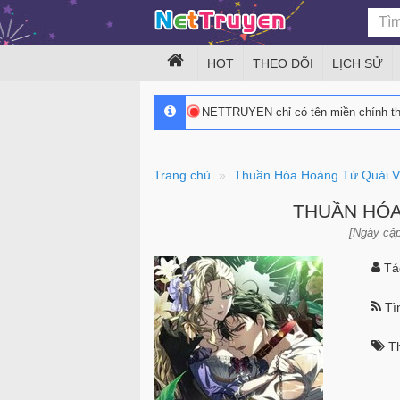
HOT
THEO DÕI
LỊCH SỬ
NETTRUYEN chỉ có tên miền chính 
Trang chủ
Thuần Hóa Hoàng Tử Quái V
THUẦN HÓA
[Ngày cập
Tác
Tìn
Th