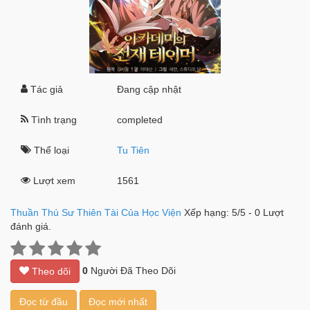
Tác giả
Đang cập nhật
Tình trạng
completed
Thể loại
Tu Tiên
Lượt xem
1561
Thuần Thú Sư Thiên Tài Của Học Viện
Xếp hạng:
5
/
5
-
0
Lượt
đánh giá.
0
Người Đã Theo Dõi
Theo dõi
Đọc từ đầu
Đọc mới nhất