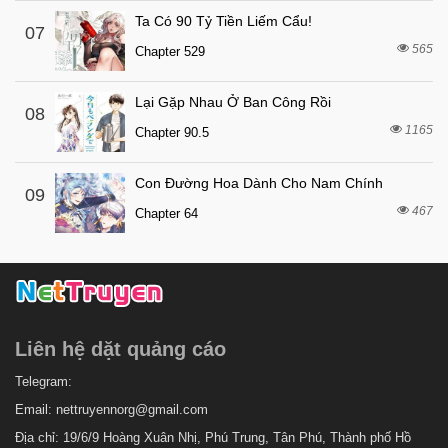
2 tháng trước
Chapter 42
Ta Có 90 Tỷ Tiền Liếm Cẩu!
07
565
2 tháng trước
Chapter 529
Chapter 41
2 tháng trước
Chapter 40
Lại Gặp Nhau Ở Ban Công Rồi
08
2 tháng trước
Chapter 39
1165
Chapter 90.5
2 tháng trước
Chapter 38
Con Đường Hoa Dành Cho Nam Chính
2 tháng trước
Chapter 37
09
467
Chapter 64
2 tháng trước
Chapter 36
2 tháng trước
Chapter 35
2 tháng trước
Chapter 34
2 tháng trước
Chapter 33
Liên hệ dặt quảng cáo
2 tháng trước
Chapter 32
2 tháng trước
Telegram:
Chapter 31
Email:
nettruyennorg@gmail.com
2 tháng trước
Chapter 30
Địa chỉ: 19/6/9 Hoàng Xuân Nhị, Phú Trung, Tân Phú, Thành phố Hồ
2 tháng trước