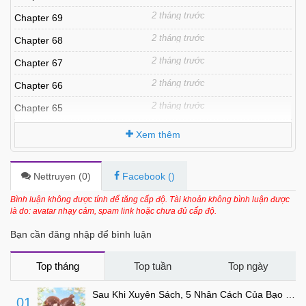
2 tháng trước
Chapter 69
2 tháng trước
Chapter 68
2 tháng trước
Chapter 67
2 tháng trước
Chapter 66
2 tháng trước
Chapter 65
2 tháng trước
Chapter 64
Xem thêm
2 tháng trước
Chapter 63
2 tháng trước
Chapter 62
Nettruyen (
0
)
Facebook (
)
2 tháng trước
Chapter 61
Bình luận không được tính để tăng cấp độ. Tài khoản không bình luận được
là do: avatar nhạy cảm, spam link hoặc chưa đủ cấp độ.
2 tháng trước
Chapter 60
Bạn cần đăng nhập để bình luận
2 tháng trước
Chapter 59
2 tháng trước
Chapter 58
Top tháng
Top tuần
Top ngày
2 tháng trước
Chapter 57
Sau Khi Xuyên Sách, 5 Nhân Cách Của Bạo Quân Đều Yêu Ta
01