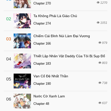
2 tháng trước
Chapter 56
1270
Chapter 270
2 tháng trước
Chapter 55
Ta Không Phải Là Giáo Chủ
2 tháng trước
Chapter 54
02
1051
Chapter 274
2 tháng trước
Chapter 53
2 tháng trước
Chapter 52
Chiếm Cái Đỉnh Núi Làm Đại Vương
03
2 tháng trước
Chapter 51
979
Chapter 166
2 tháng trước
Chapter 50
Thiết Lập Nhân Vật Daddy Của Tôi Bị Sụp Đổ
2 tháng trước
04
Chapter 49
803
Chapter 183
2 tháng trước
Chapter 48
2 tháng trước
Chapter 47
Vạn Cổ Đệ Nhất Thần
05
2 tháng trước
738
Chapter 46
Chapter 190
2 tháng trước
Chapter 45
Nước Cờ Xanh Lam
06
2 tháng trước
Chapter 44
637
Chapter 48
2 tháng trước
Chapter 43