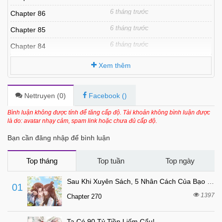
6 tháng trước
Chapter 86
6 tháng trước
Chapter 85
6 tháng trước
Chapter 84
6 tháng trước
Chapter 83
Xem thêm
6 tháng trước
Chapter 82
6 tháng trước
Chapter 81
Nettruyen (
0
)
Facebook (
)
6 tháng trước
Chapter 80
Bình luận không được tính để tăng cấp độ. Tài khoản không bình luận được
là do: avatar nhạy cảm, spam link hoặc chưa đủ cấp độ.
6 tháng trước
Chapter 79
Bạn cần đăng nhập để bình luận
6 tháng trước
Chapter 78
6 tháng trước
Chapter 77
Top tháng
Top tuần
Top ngày
6 tháng trước
Chapter 76
Sau Khi Xuyên Sách, 5 Nhân Cách Của Bạo Quân Đều Yêu Ta
01
6 tháng trước
Chapter 75
1397
Chapter 270
6 tháng trước
Chapter 74
Ta Có 90 Tỷ Tiền Liếm Cẩu!