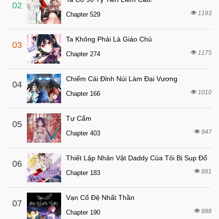
6 tháng trước
Chapter 73
02
1193
Chapter 529
6 tháng trước
Chapter 72
6 tháng trước
Chapter 71
Ta Không Phải Là Giáo Chủ
03
6 tháng trước
Chapter 70
1175
Chapter 274
6 tháng trước
Chapter 69
Chiếm Cái Đỉnh Núi Làm Đại Vương
6 tháng trước
04
Chapter 68
1010
Chapter 166
6 tháng trước
Chapter 67
6 tháng trước
Chapter 66
Tự Cẩm
05
6 tháng trước
947
Chapter 65
Chapter 403
6 tháng trước
Chapter 64
Thiết Lập Nhân Vật Daddy Của Tôi Bị Sụp Đổ
06
6 tháng trước
Chapter 63
891
Chapter 183
6 tháng trước
Chapter 62
6 tháng trước
Chapter 61
Vạn Cổ Đệ Nhất Thần
07
888
6 tháng trước
Chapter 190
Chapter 60