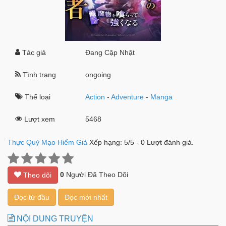
Tác giả
Đang Cập Nhật
Tình trạng
ongoing
Thể loại
Action
-
Adventure
-
Manga
Lượt xem
5468
Thực Quỷ Mạo Hiểm Giả
Xếp hạng:
5
/
5
-
0
Lượt đánh giá.
0
Người Đã Theo Dõi
Theo dõi
Đọc từ đầu
Đọc mới nhất
NỘI DUNG TRUYỆN