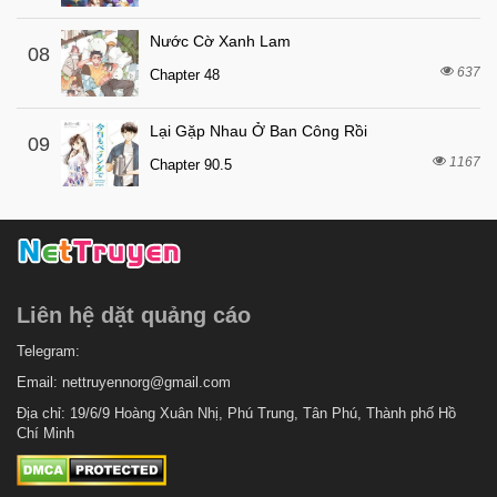
6 tháng trước
Chapter 59
Nước Cờ Xanh Lam
08
6 tháng trước
Chapter 58
637
Chapter 48
6 tháng trước
Chapter 57
Lại Gặp Nhau Ở Ban Công Rồi
6 tháng trước
Chapter 56
09
1167
Chapter 90.5
6 tháng trước
Chapter 55
6 tháng trước
Chapter 54
6 tháng trước
Chapter 53
6 tháng trước
Chapter 52
Liên hệ dặt quảng cáo
6 tháng trước
Chapter 51
6 tháng trước
Telegram:
Chapter 50
Email:
nettruyennorg@gmail.com
6 tháng trước
Chapter 49
Địa chỉ: 19/6/9 Hoàng Xuân Nhị, Phú Trung, Tân Phú, Thành phố Hồ
6 tháng trước
Chapter 48
Chí Minh
6 tháng trước
Chapter 47
6 tháng trước