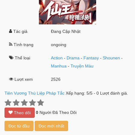
Tác giả
Đang Cập Nhật
Tình trạng
ongoing
Thể loại
Action
-
Drama
-
Fantasy
-
Shounen
-
Manhua
-
Truyện Màu
Lượt xem
2526
Tiên Vương Thú Liệp Pháp Tắc
Xếp hạng:
5
/
5
-
0
Lượt đánh giá.
0
Người Đã Theo Dõi
Theo dõi
Đọc từ đầu
Đọc mới nhất