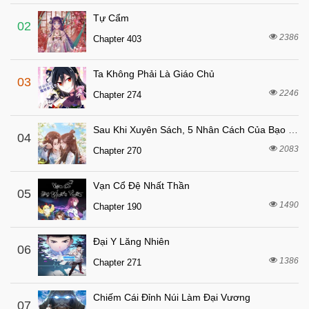
Chapter 26
Tự Cẩm
6 tháng trước
Chapter 25
02
2386
Chapter 403
6 tháng trước
Chapter 24
6 tháng trước
Chapter 23
Ta Không Phải Là Giáo Chủ
03
6 tháng trước
Chapter 22
2246
Chapter 274
6 tháng trước
Chapter 21
Sau Khi Xuyên Sách, 5 Nhân Cách Của Bạo Quân Đều Yêu Ta
6 tháng trước
04
Chapter 20
2083
Chapter 270
6 tháng trước
Chapter 19
6 tháng trước
Chapter 18
Vạn Cổ Đệ Nhất Thần
05
6 tháng trước
1490
Chapter 17
Chapter 190
6 tháng trước
Chapter 16
Đại Y Lăng Nhiên
06
6 tháng trước
Chapter 15
1386
Chapter 271
6 tháng trước
Chapter 14
6 tháng trước
Chapter 13
Chiếm Cái Đỉnh Núi Làm Đại Vương
07