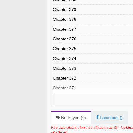
Chapter 379
Chapter 378
Chapter 377
Chapter 376
Chapter 375
Chapter 374
Chapter 373
Chapter 372
Chapter 371
Chapter 370
Chapter 369
Chapter 368
Nettruyen (
0
)
Facebook (
)
Chapter 367
Bình luận không được tính để tăng cấp độ. Tài kh
đủ cấp độ.