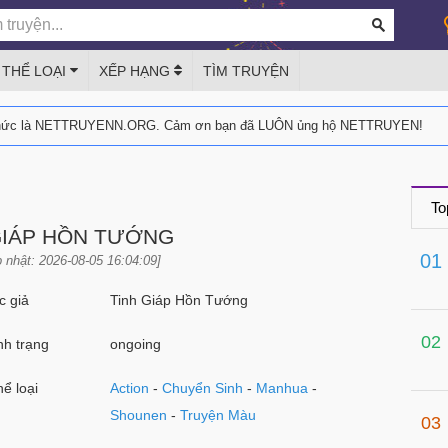
THỂ LOẠI
XẾP HẠNG
TÌM TRUYỆN
thức là NETTRUYENN.ORG. Cảm ơn bạn đã LUÔN ủng hộ NETTRUYEN!
To
GIÁP HỒN TƯỚNG
01
 nhật: 2026-08-05 16:04:09]
 giả
Tinh Giáp Hồn Tướng
02
h trạng
ongoing
ể loại
Action
-
Chuyển Sinh
-
Manhua
-
Shounen
-
Truyện Màu
03