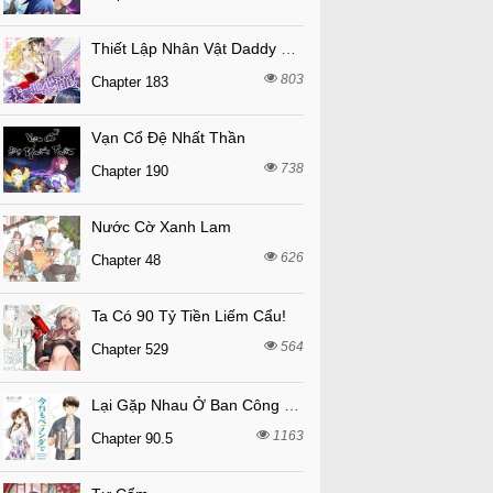
Thiết Lập Nhân Vật Daddy Của Tôi Bị Sụp Đổ
803
Chapter 183
Vạn Cổ Đệ Nhất Thần
738
Chapter 190
Nước Cờ Xanh Lam
626
Chapter 48
Ta Có 90 Tỷ Tiền Liếm Cẩu!
564
Chapter 529
Lại Gặp Nhau Ở Ban Công Rồi
1163
Chapter 90.5