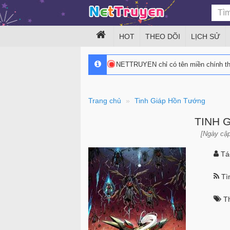
HOT
THEO DÕI
LỊCH SỬ
NETTRUYEN chỉ có tên miền chính 
Trang chủ
Tinh Giáp Hồn Tướng
TINH 
[Ngày cập
Tác
Tìn
Th