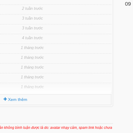
09
2 tuần trước
3 tuần trước
3 tuần trước
4 tuần trước
1 tháng trước
1 tháng trước
1 tháng trước
1 tháng trước
1 tháng trước
2 tháng trước
Xem thêm
2 tháng trước
2 tháng trước
2 tháng trước
oản không bình luận được là do: avatar nhạy cảm, spam link hoặc chưa