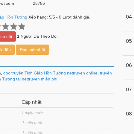
ợt xem
25756
04
iáp Hồn Tướng
Xếp hạng:
5
/
5
-
0
Lượt đánh giá.
1
Người Đã Theo Dõi
eo dõi
05
từ đầu
Đọc mới nhất
06
n
,
đọc truyện Tinh Giáp Hồn Tướng nettruyen online
,
truyện
 Tướng tại nettruyen miễn phí
07
Cập nhật
1 ngày trước
08
1 tuần trước
1 tuần trước