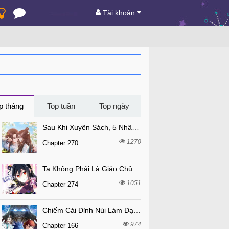
Tài khoản
p tháng
Top tuần
Top ngày
Sau Khi Xuyên Sách, 5 Nhân Cách Của Bạo Quân Đều Yêu Ta
1270
Chapter 270
Ta Không Phải Là Giáo Chủ
1051
Chapter 274
Chiếm Cái Đỉnh Núi Làm Đại Vương
974
Chapter 166