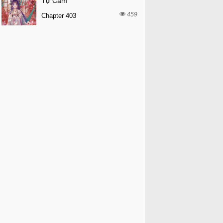
Tự Cẩm
459
Chapter 403