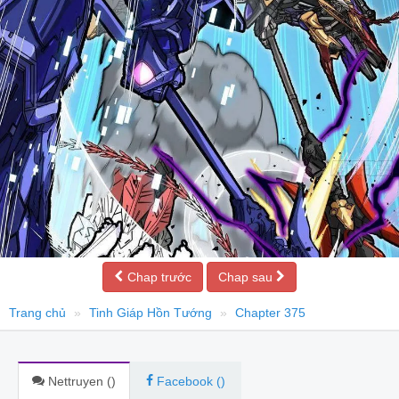
Chap trước
Chap sau
Trang chủ
Tinh Giáp Hồn Tướng
Chapter 375
Nettruyen (
)
Facebook (
)