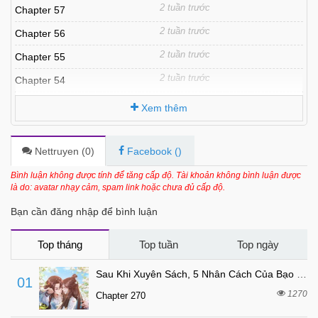
2 tuần trước
Chapter 57
2 tuần trước
Chapter 56
2 tuần trước
Chapter 55
2 tuần trước
Chapter 54
2 tuần trước
Chapter 53
Xem thêm
2 tuần trước
Chapter 52
2 tuần trước
Chapter 51
Nettruyen (
0
)
Facebook (
)
2 tuần trước
Chapter 50
Bình luận không được tính để tăng cấp độ. Tài khoản không bình luận được
là do: avatar nhạy cảm, spam link hoặc chưa đủ cấp độ.
2 tuần trước
Chapter 49
Bạn cần đăng nhập để bình luận
2 tuần trước
Chapter 48
2 tuần trước
Chapter 47
Top tháng
Top tuần
Top ngày
2 tuần trước
Chapter 46
Sau Khi Xuyên Sách, 5 Nhân Cách Của Bạo Quân Đều Yêu Ta
01
2 tuần trước
Chapter 45
1270
Chapter 270
2 tuần trước
Chapter 44