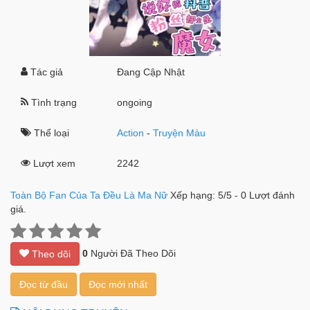
Tác giả
Đang Cập Nhật
Tình trạng
ongoing
Thể loại
Action
-
Truyện Màu
Lượt xem
2242
Toàn Bộ Fan Của Ta Đều Là Ma Nữ
Xếp hạng:
5
/
5
-
0
Lượt đánh
giá.
0
Người Đã Theo Dõi
Theo dõi
Đọc từ đầu
Đọc mới nhất