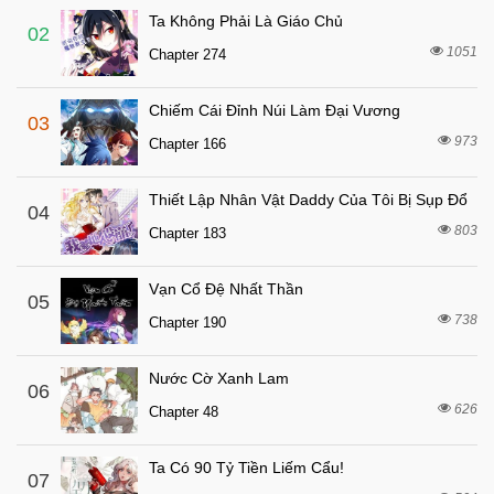
Ta Không Phải Là Giáo Chủ
2 tuần trước
Chapter 43
02
1051
Chapter 274
2 tuần trước
Chapter 42
2 tuần trước
Chapter 41
Chiếm Cái Đỉnh Núi Làm Đại Vương
03
2 tuần trước
Chapter 40
973
Chapter 166
2 tuần trước
Chapter 39
Thiết Lập Nhân Vật Daddy Của Tôi Bị Sụp Đổ
2 tuần trước
04
Chapter 38
803
Chapter 183
2 tuần trước
Chapter 37
7 tháng trước
Chapter 36
Vạn Cổ Đệ Nhất Thần
05
7 tháng trước
738
Chapter 35
Chapter 190
7 tháng trước
Chapter 34
Nước Cờ Xanh Lam
06
7 tháng trước
Chapter 33
626
Chapter 48
7 tháng trước
Chapter 32
2 tuần trước
Chapter 31
Ta Có 90 Tỷ Tiền Liếm Cẩu!
07