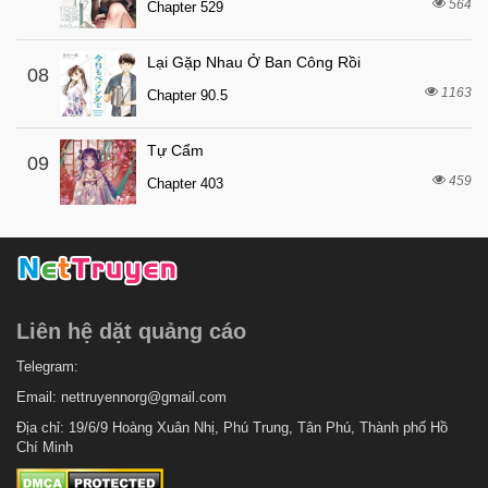
564
7 tháng trước
Chapter 529
Chapter 30
7 tháng trước
Chapter 29
Lại Gặp Nhau Ở Ban Công Rồi
08
2 tuần trước
Chapter 28
1163
Chapter 90.5
7 tháng trước
Chapter 27
Tự Cẩm
2 tuần trước
Chapter 26.5
09
459
Chapter 403
7 tháng trước
Chapter 26
7 tháng trước
Chapter 25
7 tháng trước
Chapter 24
7 tháng trước
Chapter 23
Liên hệ dặt quảng cáo
7 tháng trước
Chapter 22
7 tháng trước
Telegram:
Chapter 21
Email:
nettruyennorg@gmail.com
7 tháng trước
Chapter 20
Địa chỉ: 19/6/9 Hoàng Xuân Nhị, Phú Trung, Tân Phú, Thành phố Hồ
7 tháng trước
Chapter 19
Chí Minh
7 tháng trước
Chapter 18