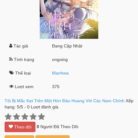
Tác giả
Đang Cập Nhật
Tình trạng
ongoing
Thể loại
Manhwa
Lượt xem
375
Tôi Bị Mắc Kẹt Trên Một Hòn Đảo Hoang Với Các Nam Chính
Xếp
hạng:
5
/
5
-
0
Lượt đánh giá.
0
Người Đã Theo Dõi
Theo dõi