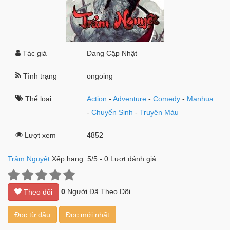
Tác giả
Đang Cập Nhật
Tình trạng
ongoing
Thể loại
Action
-
Adventure
-
Comedy
-
Manhua
-
Chuyển Sinh
-
Truyện Màu
Lượt xem
4852
Trảm Nguyệt
Xếp hạng:
5
/
5
-
0
Lượt đánh giá.
0
Người Đã Theo Dõi
Theo dõi
Đọc từ đầu
Đọc mới nhất