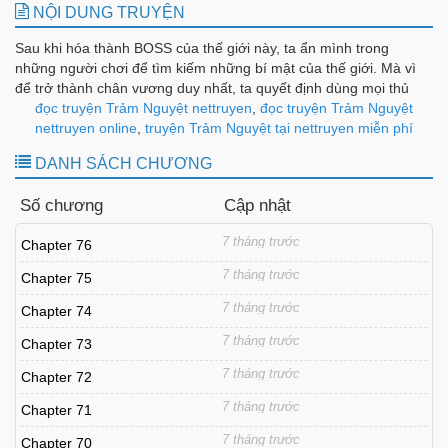
NỘI DUNG TRUYỆN
Sau khi hóa thành BOSS của thế giới này, ta ẩn mình trong
những người chơi để tìm kiếm những bí mật của thế giới. Mà vì
để trở thành chân vương duy nhất, ta quyết định dùng mọi thủ
đoạn để thay đổi thế giới này. Guild? Người chơi? BOSS? Toàn
đọc truyện Trảm Nguyệt nettruyen
,
đọc truyện Trảm Nguyệt
bộ đều chỉ là bước đệm để ta đạt được mục tiêu, tất cả những gì
nettruyen online
,
truyện Trảm Nguyệt tại nettruyen miễn phí
[Huyễn Nguyệt] mang lại đều sẽ bị ta chặt đứt!
DANH SÁCH CHƯƠNG
Số chương
Cập nhật
7 tháng trước
Chapter 76
7 tháng trước
Chapter 75
7 tháng trước
Chapter 74
7 tháng trước
Chapter 73
7 tháng trước
Chapter 72
7 tháng trước
Chapter 71
7 tháng trước
Chapter 70