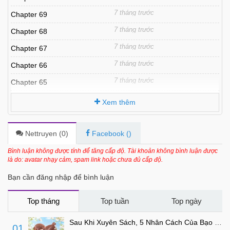
7 tháng trước
Chapter 69
7 tháng trước
Chapter 68
7 tháng trước
Chapter 67
7 tháng trước
Chapter 66
7 tháng trước
Chapter 65
7 tháng trước
Chapter 64
Xem thêm
7 tháng trước
Chapter 63
7 tháng trước
Chapter 62
Nettruyen (
0
)
Facebook (
)
7 tháng trước
Chapter 61
Bình luận không được tính để tăng cấp độ. Tài khoản không bình luận được
là do: avatar nhạy cảm, spam link hoặc chưa đủ cấp độ.
7 tháng trước
Chapter 60
Bạn cần đăng nhập để bình luận
7 tháng trước
Chapter 59
7 tháng trước
Chapter 58
Top tháng
Top tuần
Top ngày
7 tháng trước
Chapter 57
Sau Khi Xuyên Sách, 5 Nhân Cách Của Bạo Quân Đều Yêu Ta
01