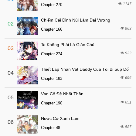
7 tháng trước
Chapter 56
1147
Chapter 270
7 tháng trước
Chapter 55
Chiếm Cái Đỉnh Núi Làm Đại Vương
7 tháng trước
Chapter 54
02
963
Chapter 166
7 tháng trước
Chapter 53
7 tháng trước
Chapter 52
Ta Không Phải Là Giáo Chủ
03
7 tháng trước
Chapter 51
923
Chapter 274
7 tháng trước
Chapter 50
Thiết Lập Nhân Vật Daddy Của Tôi Bị Sụp Đổ
7 tháng trước
04
Chapter 49
696
Chapter 183
7 tháng trước
Chapter 48
7 tháng trước
Chapter 47
Vạn Cổ Đệ Nhất Thần
05
7 tháng trước
651
Chapter 46
Chapter 190
7 tháng trước
Chapter 45
Nước Cờ Xanh Lam
06
7 tháng trước
Chapter 44
587
Chapter 48
7 tháng trước
Chapter 43