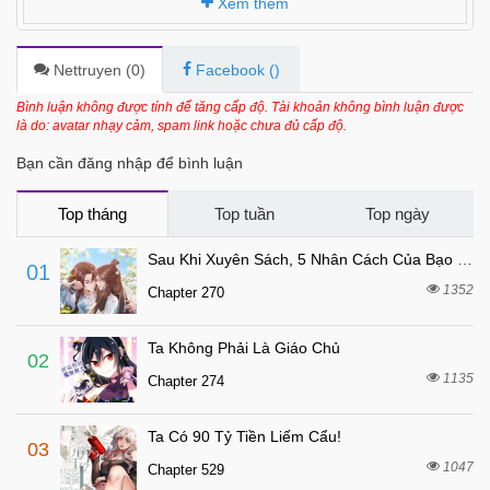
Xem thêm
Nettruyen (
0
)
Facebook (
)
Bình luận không được tính để tăng cấp độ. Tài khoản không bình luận được
là do: avatar nhạy cảm, spam link hoặc chưa đủ cấp độ.
Bạn cần đăng nhập để bình luận
Top tháng
Top tuần
Top ngày
Sau Khi Xuyên Sách, 5 Nhân Cách Của Bạo Quân Đều Yêu Ta
01
1352
Chapter 270
Ta Không Phải Là Giáo Chủ
02
1135
Chapter 274
Ta Có 90 Tỷ Tiền Liếm Cẩu!
03
1047
Chapter 529