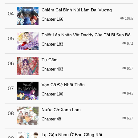
Chiếm Cái Đỉnh Núi Làm Đại Vương
04
1008
Chapter 166
Thiết Lập Nhân Vật Daddy Của Tôi Bị Sụp Đổ
05
871
Chapter 183
Tự Cẩm
06
857
Chapter 403
Vạn Cổ Đệ Nhất Thần
07
843
Chapter 190
Nước Cờ Xanh Lam
08
637
Chapter 48
Lại Gặp Nhau Ở Ban Công Rồi