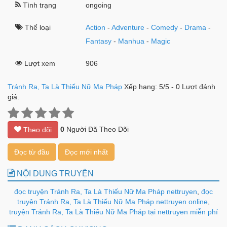
Tình trạng
ongoing
Thể loại
Action
-
Adventure
-
Comedy
-
Drama
-
Fantasy
-
Manhua
-
Magic
Lượt xem
906
Tránh Ra, Ta Là Thiếu Nữ Ma Pháp
Xếp hạng:
5
/
5
-
0
Lượt đánh
giá.
0
Người Đã Theo Dõi
Theo dõi
Đọc từ đầu
Đọc mới nhất
NỘI DUNG TRUYỆN
đọc truyện Tránh Ra, Ta Là Thiếu Nữ Ma Pháp nettruyen
,
đọc
truyện Tránh Ra, Ta Là Thiếu Nữ Ma Pháp nettruyen online
,
truyện Tránh Ra, Ta Là Thiếu Nữ Ma Pháp tại nettruyen miễn phí