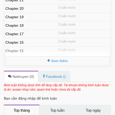
Chapter 21
3 tuần trước
Chapter 20
3 tuần trước
Chapter 19
3 tuần trước
Chapter 18
3 tuần trước
Chapter 17
3 tuần trước
Chapter 16
3 tuần trước
Chapter 15
3 tuần trước
Chapter 14
Xem thêm
3 tuần trước
Chapter 13
3 tuần trước
Chapter 12
Nettruyen (
0
)
Facebook (
)
7 tháng trước
Chapter 11
Bình luận không được tính để tăng cấp độ. Tài khoản không bình luận được
là do: avatar nhạy cảm, spam link hoặc chưa đủ cấp độ.
7 tháng trước
Chapter 10
Bạn cần đăng nhập để bình luận
7 tháng trước
Chapter 9
7 tháng trước
Chapter 8
Top tháng
Top tuần
Top ngày