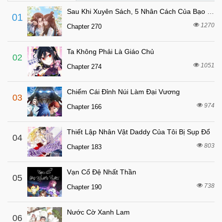
7 tháng trước
Chapter 7
Sau Khi Xuyên Sách, 5 Nhân Cách Của Bạo Quân Đều Yêu Ta
01
7 tháng trước
Chapter 6
1270
Chapter 270
7 tháng trước
Chapter 5
Ta Không Phải Là Giáo Chủ
7 tháng trước
Chapter 4
02
1051
Chapter 274
7 tháng trước
Chapter 3
7 tháng trước
Chapter 2
Chiếm Cái Đỉnh Núi Làm Đại Vương
03
7 tháng trước
Chapter 1.5
974
Chapter 166
7 tháng trước
Chapter 1
Thiết Lập Nhân Vật Daddy Của Tôi Bị Sụp Đổ
04
803
Chapter 183
Vạn Cổ Đệ Nhất Thần
05
738
Chapter 190
Nước Cờ Xanh Lam
06