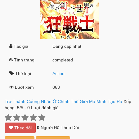
Tác giả
Đang cập nhật
Tình trạng
completed
Thể loại
Action
Lượt xem
863
Trở Thành Cuồng Nhân Ở Chính Thế Giới Mà Mình Tạo Ra
Xếp
hạng:
5
/
5
-
0
Lượt đánh giá.
0
Người Đã Theo Dõi
Theo dõi