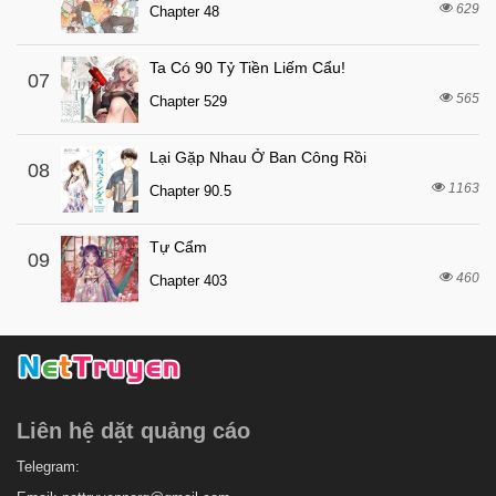
629
Chapter 48
Ta Có 90 Tỷ Tiền Liếm Cẩu!
07
565
Chapter 529
Lại Gặp Nhau Ở Ban Công Rồi
08
1163
Chapter 90.5
Tự Cẩm
09
460
Chapter 403
Liên hệ dặt quảng cáo
Telegram: