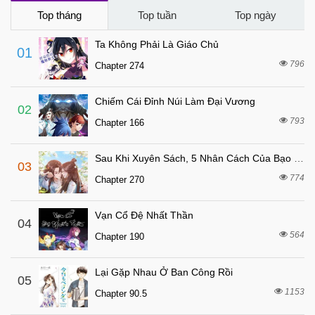
Top tháng
Top tuần
Top ngày
Ta Không Phải Là Giáo Chủ
01
796
Chapter 274
Chiếm Cái Đỉnh Núi Làm Đại Vương
02
793
Chapter 166
Sau Khi Xuyên Sách, 5 Nhân Cách Của Bạo Quân Đều Yêu Ta
03
774
Chapter 270
Vạn Cổ Đệ Nhất Thần
04
564
Chapter 190
Lại Gặp Nhau Ở Ban Công Rồi
05
1153
Chapter 90.5