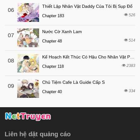
Thiết Lập Nhân Vật Daddy Của Tôi Bị Sụp Đổ
06
526
Chapter 183
Nước Cờ Xanh Lam
07
514
Chapter 48
Kế Hoạch Kết Thúc Có Hậu Cho Nhân Vật Phản Diện
08
2383
Chapter 118
Chủ Tiệm Cafe Là Guide Cấp S
09
334
Chapter 40
Liên hệ dặt quảng cáo