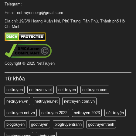
Telegram:
Email:
nettruyennorg@gmail.com
Địa chỉ: 19/6/9 Hoàng Xuân Nhị, Phú Trung, Tân Phú, Thành phố Hồ
Chí Minh
Copyright © 2025 NetTruyen
Từ khóa
nettruyen
nettruyenviet
net truyen
nettruyen.com
nettruyen.vn
nettruyen.net
nettruyen.com.vn
nettruyen.net.vn
nettruyen 2022
nettruyen 2023
nét truyện
blogtruyen
goctruyen
blogtruyentranh
goctruyentranh
baotangtruyen
khptruyen