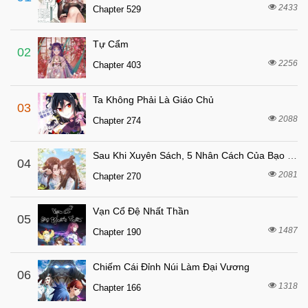
4 tháng trước
Chapter 79
2433
Chapter 529
4 tháng trước
Chapter 78
Tự Cẩm
5 tháng trước
Chapter 77
02
2256
Chapter 403
5 tháng trước
Chapter 76
5 tháng trước
Chapter 75
Ta Không Phải Là Giáo Chủ
03
5 tháng trước
Chapter 74
2088
Chapter 274
6 tháng trước
Chapter 73
Sau Khi Xuyên Sách, 5 Nhân Cách Của Bạo Quân Đều Yêu Ta
6 tháng trước
04
Chapter 72
2081
Chapter 270
6 tháng trước
Chapter 71
6 tháng trước
Chapter 70
Vạn Cổ Đệ Nhất Thần
05
6 tháng trước
1487
Chapter 69
Chapter 190
6 tháng trước
Chapter 68
Chiếm Cái Đỉnh Núi Làm Đại Vương
06
7 tháng trước
Chapter 67
1318
Chapter 166
7 tháng trước
Chapter 66