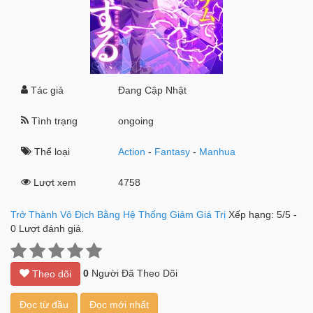
Tác giả
Đang Cập Nhật
Tình trạng
ongoing
Thể loại
Action
-
Fantasy
-
Manhua
Lượt xem
4758
Trở Thành Vô Địch Bằng Hệ Thống Giảm Giá Trị
Xếp hạng:
5
/
5
-
0
Lượt đánh giá.
0
Người Đã Theo Dõi
Theo dõi
Đọc từ đầu
Đọc mới nhất