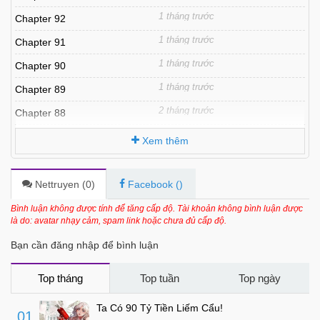
1 tháng trước
Chapter 92
1 tháng trước
Chapter 91
1 tháng trước
Chapter 90
1 tháng trước
Chapter 89
2 tháng trước
Chapter 88
2 tháng trước
Chapter 87
Xem thêm
3 tháng trước
Chapter 86
3 tháng trước
Chapter 85
Nettruyen (
0
)
Facebook (
)
3 tháng trước
Chapter 84
Bình luận không được tính để tăng cấp độ. Tài khoản không bình luận được
là do: avatar nhạy cảm, spam link hoặc chưa đủ cấp độ.
3 tháng trước
Chapter 83
Bạn cần đăng nhập để bình luận
3 tháng trước
Chapter 82
4 tháng trước
Chapter 81
Top tháng
Top tuần
Top ngày
4 tháng trước
Chapter 80
Ta Có 90 Tỷ Tiền Liếm Cẩu!
01