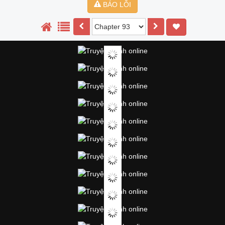
BÁO LỖI