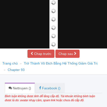
Chap trước
Chap sau
Trang chủ
Trở Thành Vô Địch Bằng Hệ Thống Giảm Giá Trị
Chapter 93
Nettruyen (
)
Facebook (
)
Bình luận không được tính để tăng cấp độ. Tài khoản không bình luận
được là do: avatar nhạy cảm, spam link hoặc chưa đủ cấp độ.