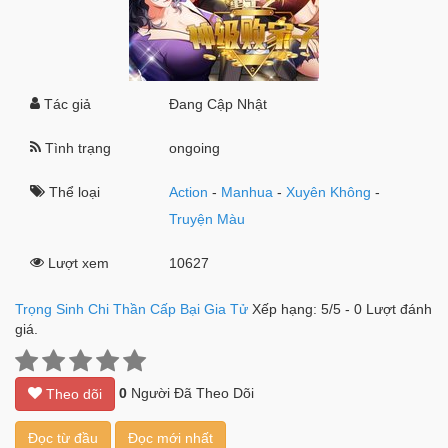
Tác giả
Đang Cập Nhật
Tình trạng
ongoing
Thể loại
Action
-
Manhua
-
Xuyên Không
-
Truyện Màu
Lượt xem
10627
Trọng Sinh Chi Thần Cấp Bại Gia Tử
Xếp hạng:
5
/
5
-
0
Lượt đánh
giá.
0
Người Đã Theo Dõi
Theo dõi
Đọc từ đầu
Đọc mới nhất