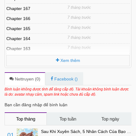
7 tháng trước
Chapter 167
7 tháng trước
Chapter 166
7 tháng trước
Chapter 165
7 tháng trước
Chapter 164
7 tháng trước
Chapter 163
7 tháng trước
Chapter 162
Xem thêm
7 tháng trước
Chapter 161
7 tháng trước
Chapter 160
Nettruyen (
0
)
Facebook (
)
7 tháng trước
Chapter 159
Bình luận không được tính để tăng cấp độ. Tài khoản không bình luận được
là do: avatar nhạy cảm, spam link hoặc chưa đủ cấp độ.
7 tháng trước
Chapter 158
Bạn cần đăng nhập để bình luận
7 tháng trước
Chapter 157
7 tháng trước
Chapter 156
Top tháng
Top tuần
Top ngày
7 tháng trước
Chapter 155
Sau Khi Xuyên Sách, 5 Nhân Cách Của Bạo Quân Đều Yêu Ta
01