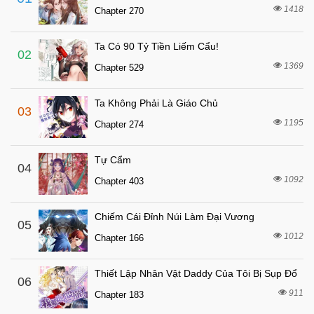
8 tháng trước
Chapter 154
1418
Chapter 270
8 tháng trước
Chapter 153
Ta Có 90 Tỷ Tiền Liếm Cẩu!
8 tháng trước
Chapter 152
02
1369
Chapter 529
8 tháng trước
Chapter 151
8 tháng trước
Chapter 150
Ta Không Phải Là Giáo Chủ
03
8 tháng trước
Chapter 149
1195
Chapter 274
8 tháng trước
Chapter 148
Tự Cẩm
8 tháng trước
04
Chapter 147
1092
Chapter 403
8 tháng trước
Chapter 146
8 tháng trước
Chapter 145
Chiếm Cái Đỉnh Núi Làm Đại Vương
05
8 tháng trước
1012
Chapter 144
Chapter 166
8 tháng trước
Chapter 143
Thiết Lập Nhân Vật Daddy Của Tôi Bị Sụp Đổ
06
8 tháng trước
Chapter 142
911
Chapter 183
8 tháng trước
Chapter 141