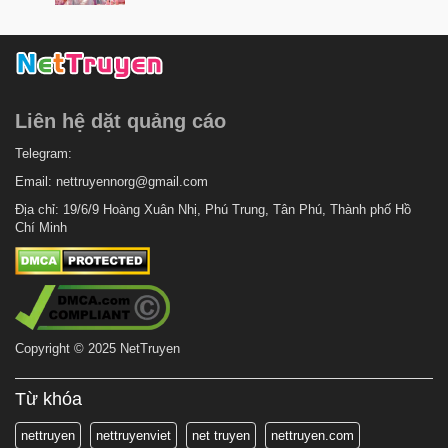
7 tháng trước
Chapter 10
7 tháng trước
Chapter 9
7 tháng trước
Chapter 8
Liên hệ dặt quảng cáo
7 tháng trước
Chapter 7
7 tháng trước
Telegram:
Chapter 6
Email:
nettruyennorg@gmail.com
7 tháng trước
Chapter 5
Địa chỉ: 19/6/9 Hoàng Xuân Nhị, Phú Trung, Tân Phú, Thành phố Hồ
7 tháng trước
Chapter 4
Chí Minh
7 tháng trước
Chapter 3
7 tháng trước
Chapter 2
7 tháng trước
Chapter 1
Copyright © 2025 NetTruyen
7 tháng trước
Chapter 0
Từ khóa
nettruyen
nettruyenviet
net truyen
nettruyen.com