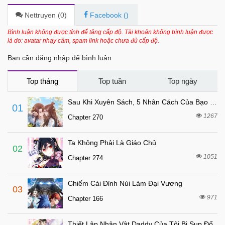
6 tháng trước
Chapter 36
Nettruyen (
0
)
Facebook (
)
6 tháng trước
Chapter 35
Bình luận không được tính để tăng cấp độ. Tài khoản không bình luận được
là do: avatar nhạy cảm, spam link hoặc chưa đủ cấp độ.
6 tháng trước
Chapter 34
Bạn cần đăng nhập để bình luận
6 tháng trước
Chapter 33
6 tháng trước
Chapter 32
Top tháng
Top tuần
Top ngày
6 tháng trước
Chapter 31
Sau Khi Xuyên Sách, 5 Nhân Cách Của Bạo Quân Đều Yêu Ta
01
6 tháng trước
Chapter 30
1267
Chapter 270
6 tháng trước
Chapter 29
Ta Không Phải Là Giáo Chủ
6 tháng trước
Chapter 28
02
1051
Chapter 274
6 tháng trước
Chapter 27
6 tháng trước
Chapter 26
Chiếm Cái Đỉnh Núi Làm Đại Vương
03
7 tháng trước
Chapter 25
971
Chapter 166
7 tháng trước
Chapter 24
Thiết Lập Nhân Vật Daddy Của Tôi Bị Sụp Đổ