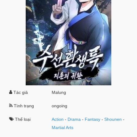
Tác giả
Malung
Tình trạng
ongoing
Thể loại
Action
-
Drama
-
Fantasy
-
Shounen
-
Martial Arts