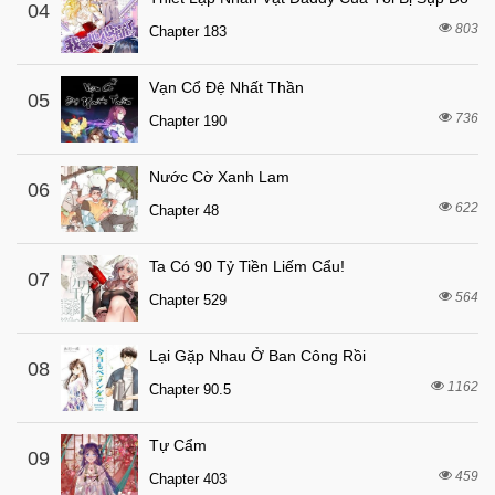
7 tháng trước
04
Chapter 23
803
Chapter 183
7 tháng trước
Chapter 22
7 tháng trước
Chapter 21
Vạn Cổ Đệ Nhất Thần
05
7 tháng trước
736
Chapter 20
Chapter 190
7 tháng trước
Chapter 19
Nước Cờ Xanh Lam
06
7 tháng trước
Chapter 18
622
Chapter 48
7 tháng trước
Chapter 17
7 tháng trước
Chapter 16.1
Ta Có 90 Tỷ Tiền Liếm Cẩu!
07
564
7 tháng trước
Chapter 529
Chapter 16
7 tháng trước
Chapter 15
Lại Gặp Nhau Ở Ban Công Rồi
08
7 tháng trước
Chapter 14
1162
Chapter 90.5
7 tháng trước
Chapter 13
Tự Cẩm
7 tháng trước
Chapter 12
09
459
Chapter 403
7 tháng trước
Chapter 11