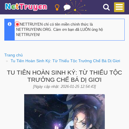
NETTRUYEN chỉ có tên miền chính thức là
NETTRUYENN.ORG. Cảm ơn bạn đã LUÔN ủng hộ
NETTRUYEN!
Trang chủ
Tu Tiên Hoàn Sinh Ký: Từ Thiếu Tộc Trưởng Chế Bá Dị Giơi
TU TIÊN HOÀN SINH KÝ: TỪ THIẾU TỘC
TRƯỞNG CHẾ BÁ DỊ GIƠI
[Ngày cập nhật: 2026-01-25 12:54:43]