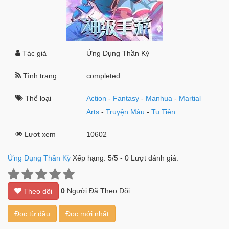
Tác giả
Ứng Dụng Thần Kỳ
Tình trạng
completed
Thể loại
Action
-
Fantasy
-
Manhua
-
Martial
Arts
-
Truyện Màu
-
Tu Tiên
Lượt xem
10602
Ứng Dụng Thần Kỳ
Xếp hạng:
5
/
5
-
0
Lượt đánh giá.
0
Người Đã Theo Dõi
Theo dõi
Đọc từ đầu
Đọc mới nhất