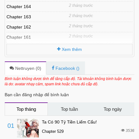
2 tháng trước
Chapter 164
2 tháng trước
Chapter 163
2 tháng trước
Chapter 162
2 tháng trước
Chapter 161
2 tháng trước
Chapter 160
Xem thêm
2 tháng trước
Chapter 159
2 tháng trước
Chapter 158
Nettruyen (
0
)
Facebook (
)
2 tháng trước
Chapter 157
Bình luận không được tính để tăng cấp độ. Tài khoản không bình luận được
là do: avatar nhạy cảm, spam link hoặc chưa đủ cấp độ.
2 tháng trước
Chapter 156
Bạn cần đăng nhập để bình luận
2 tháng trước
Chapter 155
2 tháng trước
Chapter 154
Top tháng
Top tuần
Top ngày
2 tháng trước
Chapter 153
Ta Có 90 Tỷ Tiền Liếm Cẩu!
01
2 tháng trước
Chapter 152
3536
Chapter 529
2 tháng trước