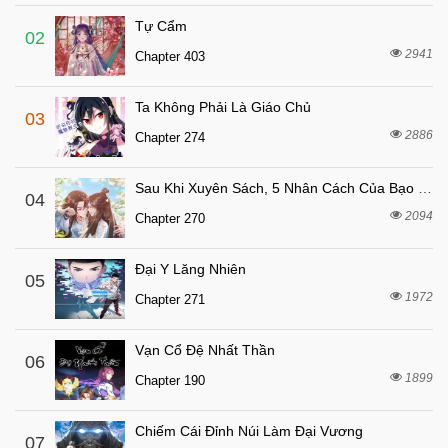
Chapter 151
Tự Cẩm
2 tháng trước
Chapter 150
02
2941
Chapter 403
3 tháng trước
Chapter 149
3 tháng trước
Chapter 148
Ta Không Phải Là Giáo Chủ
03
3 tháng trước
Chapter 147
2886
Chapter 274
3 tháng trước
Chapter 146
Sau Khi Xuyên Sách, 5 Nhân Cách Của Bạo Quân Đều Yêu Ta
3 tháng trước
04
Chapter 145
2094
Chapter 270
3 tháng trước
Chapter 144
3 tháng trước
Chapter 143
Đại Y Lăng Nhiên
05
3 tháng trước
1972
Chapter 142
Chapter 271
3 tháng trước
Chapter 141
Vạn Cổ Đệ Nhất Thần
06
3 tháng trước
Chapter 140
1899
Chapter 190
3 tháng trước
Chapter 139
3 tháng trước
Chapter 138
Chiếm Cái Đỉnh Núi Làm Đại Vương
07