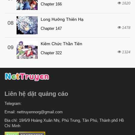
1620
3 tháng trước
Chapter 166
Chapter 137
3 tháng trước
Chapter 136
Long Hưởng Thiên Hạ
08
3 tháng trước
Chapter 135
1478
Chapter 147
4 tháng trước
Chapter 134
Kiêm Chức Thần Tiên
4 tháng trước
Chapter 133
09
1324
Chapter 322
4 tháng trước
Chapter 132
4 tháng trước
Chapter 131
4 tháng trước
Chapter 130
4 tháng trước
Chapter 129
Liên hệ dặt quảng cáo
4 tháng trước
Chapter 128
4 tháng trước
Telegram:
Chapter 127
Email:
nettruyennorg@gmail.com
4 tháng trước
Chapter 126
Địa chỉ: 19/6/9 Hoàng Xuân Nhị, Phú Trung, Tân Phú, Thành phố Hồ
4 tháng trước
Chapter 125
Chí Minh
4 tháng trước
Chapter 124