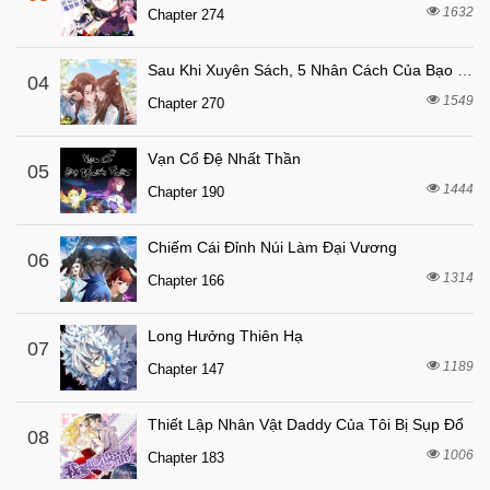
1632
Chapter 274
Sau Khi Xuyên Sách, 5 Nhân Cách Của Bạo Quân Đều Yêu Ta
04
1549
Chapter 270
Vạn Cổ Đệ Nhất Thần
05
1444
Chapter 190
Chiếm Cái Đỉnh Núi Làm Đại Vương
06
1314
Chapter 166
Long Hưởng Thiên Hạ
07
1189
Chapter 147
Thiết Lập Nhân Vật Daddy Của Tôi Bị Sụp Đổ
08
1006
Chapter 183