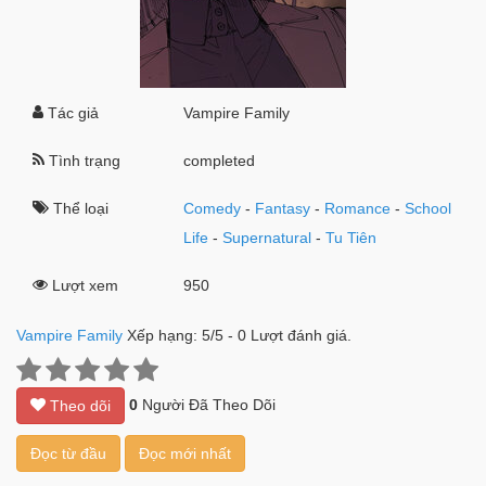
Tác giả
Vampire Family
Tình trạng
completed
Thể loại
Comedy
-
Fantasy
-
Romance
-
School
Life
-
Supernatural
-
Tu Tiên
Lượt xem
950
Vampire Family
Xếp hạng:
5
/
5
-
0
Lượt đánh giá.
0
Người Đã Theo Dõi
Theo dõi
Đọc từ đầu
Đọc mới nhất