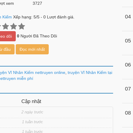
ợt xem
3727
04
n Kiếm
Xếp hạng:
5
/
5
-
0
Lượt đánh giá.
0
Người Đã Theo Dõi
eo dõi
05
từ đầu
Đọc mới nhất
06
yện Vĩ Nhân Kiếm nettruyen online
,
truyện Vĩ Nhân Kiếm tại
ettruyen miễn phí
07
Cập nhật
2 ngày trước
08
1 tuần trước
1 tuần trước