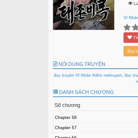
Lư
Vĩ Nhâ
Th
Đọc 
NỘI DUNG TRUYỆN
đọc truyện Vĩ Nhân Kiếm nettruyen
,
đọc tru
n
DANH SÁCH CHƯƠNG
Số chương
Chapter 58
Chapter 57
Chapter 56