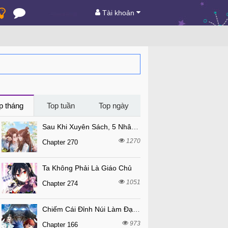
Tài khoản
p tháng
Top tuần
Top ngày
Sau Khi Xuyên Sách, 5 Nhân Cách Của Bạo Quân Đều Yêu Ta
1270
Chapter 270
Ta Không Phải Là Giáo Chủ
1051
Chapter 274
Chiếm Cái Đỉnh Núi Làm Đại Vương
973
Chapter 166