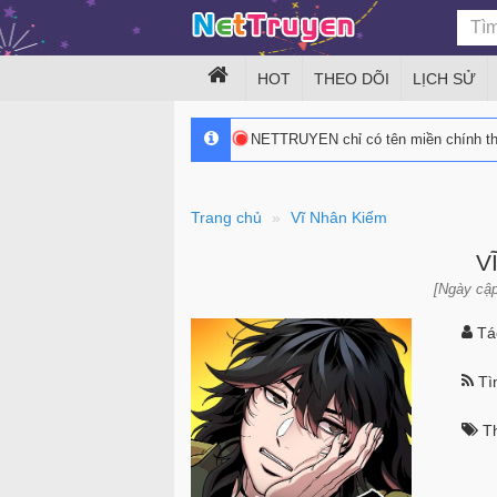
HOT
THEO DÕI
LỊCH SỬ
NETTRUYEN chỉ có tên miền chính 
Trang chủ
Vĩ Nhân Kiếm
V
[Ngày cập
Tác
Tìn
Th