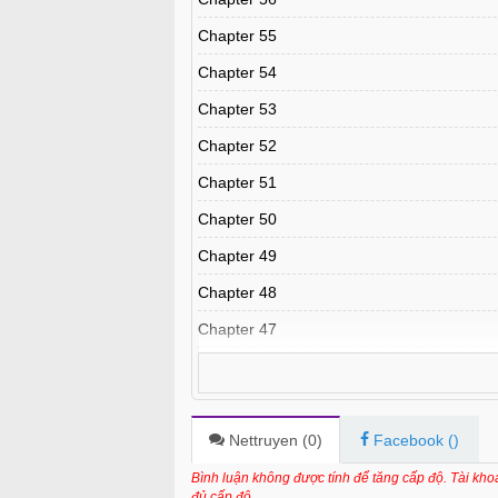
Chapter 55
Chapter 54
Chapter 53
Chapter 52
Chapter 51
Chapter 50
Chapter 49
Chapter 48
Chapter 47
Chapter 46
Chapter 45
Chapter 44
Nettruyen (
0
)
Facebook (
)
Chapter 43
Bình luận không được tính để tăng cấp độ. Tài kh
đủ cấp độ.