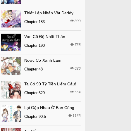
Thiết Lập Nhân Vật Daddy Của Tôi Bị Sụp Đổ
803
Chapter 183
Vạn Cổ Đệ Nhất Thần
738
Chapter 190
Nước Cờ Xanh Lam
626
Chapter 48
Ta Có 90 Tỷ Tiền Liếm Cẩu!
564
Chapter 529
Lại Gặp Nhau Ở Ban Công Rồi
1163
Chapter 90.5