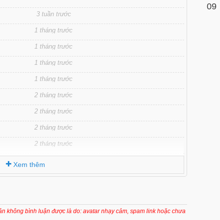
09
3 tuần trước
1 tháng trước
1 tháng trước
1 tháng trước
1 tháng trước
2 tháng trước
2 tháng trước
2 tháng trước
2 tháng trước
2 tháng trước
Xem thêm
2 tháng trước
3 tháng trước
3 tháng trước
oản không bình luận được là do: avatar nhạy cảm, spam link hoặc chưa