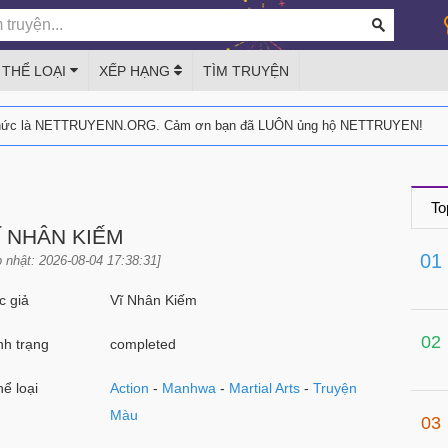
THỂ LOẠI
XẾP HẠNG
TÌM TRUYỆN
thức là NETTRUYENN.ORG. Cảm ơn bạn đã LUÔN ủng hộ NETTRUYEN!
To
Ĩ NHÂN KIẾM
01
 nhật: 2026-08-04 17:38:31]
 giả
Vĩ Nhân Kiếm
02
h trạng
completed
ể loại
Action
-
Manhwa
-
Martial Arts
-
Truyện
Màu
03