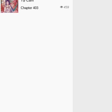
Tự Cẩm
459
Chapter 403