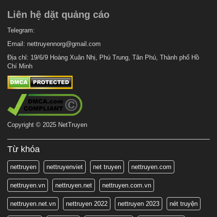
Liên hệ dặt quảng cáo
Telegram:
Email:
nettruyennorg@gmail.com
Địa chỉ: 19/6/9 Hoàng Xuân Nhị, Phú Trung, Tân Phú, Thành phố Hồ
Chí Minh
Copyright © 2025 NetTruyen
Từ khóa
nettruyen
nettruyenviet
net truyen
nettruyen.com
nettruyen.vn
nettruyen.net
nettruyen.com.vn
nettruyen.net.vn
nettruyen 2022
nettruyen 2023
nét truyện