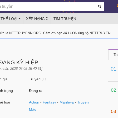
THỂ LOẠI
XẾP HẠNG
TÌM TRUYỆN
thức là NETTRUYENN.ORG. Cảm ơn bạn đã LUÔN ủng hộ NETTRUYEN!
To
ĐANG KỲ HIỆP
01
 nhật: 2026-08-05 15:40:51]
 giả
TruyenQQ
02
h trạng
Đang ra
ể loại
Action
-
Fantasy
-
Manhwa
-
Truyện
Màu
03