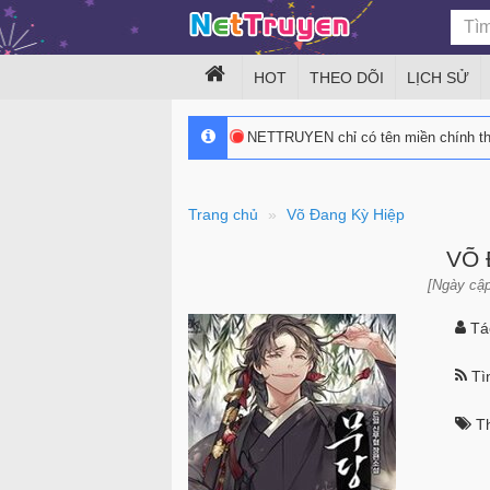
HOT
THEO DÕI
LỊCH SỬ
NETTRUYEN chỉ có tên miền chính 
Trang chủ
Võ Đang Kỳ Hiệp
VÕ 
[Ngày cập
Tác
Tìn
Th