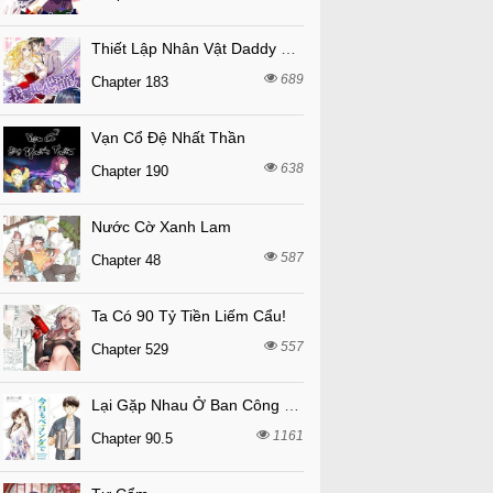
Thiết Lập Nhân Vật Daddy Của Tôi Bị Sụp Đổ
689
Chapter 183
Vạn Cổ Đệ Nhất Thần
638
Chapter 190
Nước Cờ Xanh Lam
587
Chapter 48
Ta Có 90 Tỷ Tiền Liếm Cẩu!
557
Chapter 529
Lại Gặp Nhau Ở Ban Công Rồi
1161
Chapter 90.5