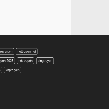
truyen.vn
nettruyen.net
ruyen 2023
nét truyện
blogtruyen
n
khptruyen