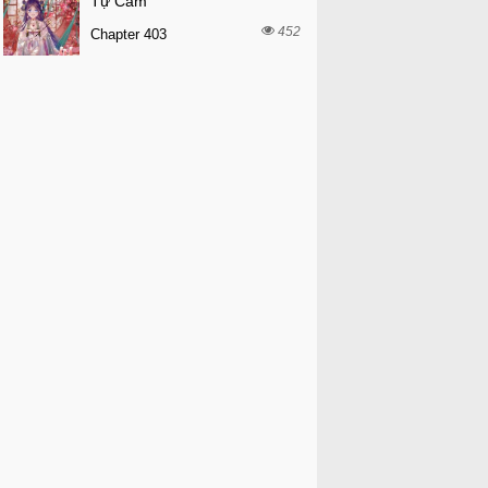
Tự Cẩm
452
Chapter 403