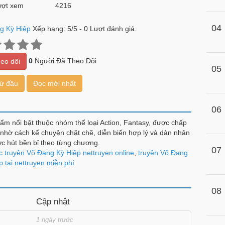
ợt xem
4216
04
g Kỳ Hiệp
Xếp hạng:
5
/
5
-
0
Lượt đánh giá.
0
Người Đã Theo Dõi
eo dõi
05
từ đầu
Đọc mới nhất
06
ẩm nổi bật thuộc nhóm thể loại Action, Fantasy, được chấp
nhờ cách kể chuyện chặt chẽ, diễn biến hợp lý và dàn nhân
ức hút bền bỉ theo từng chương.
07
 truyện Võ Đang Kỳ Hiệp nettruyen online
,
truyện Võ Đang
p tại nettruyen miễn phí
08
Cập nhật
1 ngày trước