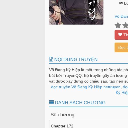
Lư
Võ Đan
Th
Đọc 
NỘI DUNG TRUYỆN
Võ Đang Kỳ Hiệp là một trong những tác ph
bút bởi TruyenQQ. Bộ truyện gây ấn tượng 
vật được xây dựng có chiều sâu, tạo nên s
đọc truyện Võ Đang Kỳ Hiệp nettruyen
,
đọc
Kỳ Hiệ
DANH SÁCH CHƯƠNG
Số chương
Chapter 172