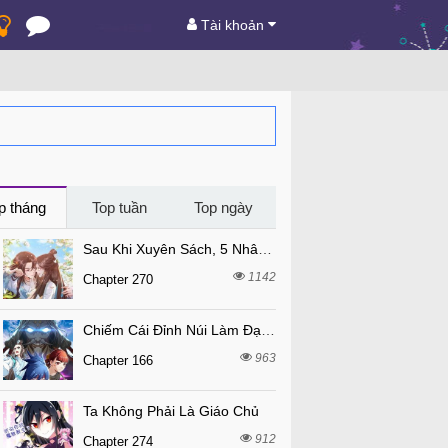
Tài khoản
p tháng
Top tuần
Top ngày
Sau Khi Xuyên Sách, 5 Nhân Cách Của Bạo Quân Đều Yêu Ta
1142
Chapter 270
Chiếm Cái Đỉnh Núi Làm Đại Vương
963
Chapter 166
Ta Không Phải Là Giáo Chủ
912
Chapter 274