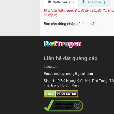
Chapter 158
Nettruyen (
0
)
Facebook (
)
Chapter 157
Bình luận không được tính để tăng cấp độ. Tài kh
đủ cấp độ.
Chapter 156
Bạn cần đăng nhập để bình luận
Chapter 155
Chapter 154
Chapter 153
Chapter 152.3
Liên hệ dặt quảng cáo
Chapter 152
Telegram:
Chapter 151.1
Email:
nettruyennorg@gmail.com
Chapter 151
Địa chỉ: 19/6/9 Hoàng Xuân Nhị, Phú Trung, Tâ
Thành phố Hồ Chí Minh
Chapter 150
Chapter 149
Chapter 148
Chapter 147