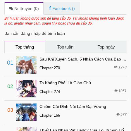
7 tháng trước
Chapter 41
Nettruyen (
0
)
Facebook (
)
7 tháng trước
Chapter 40
Bình luận không được tính để tăng cấp độ. Tài khoản không bình luận được
là do: avatar nhạy cảm, spam link hoặc chưa đủ cấp độ.
7 tháng trước
Chapter 39
Bạn cần đăng nhập để bình luận
7 tháng trước
Chapter 38
7 tháng trước
Chapter 37
Top tháng
Top tuần
Top ngày
7 tháng trước
Chapter 36
Sau Khi Xuyên Sách, 5 Nhân Cách Của Bạo Quân Đều Yêu Ta
01
7 tháng trước
Chapter 35
1270
Chapter 270
7 tháng trước
Chapter 34
Ta Không Phải Là Giáo Chủ
7 tháng trước
Chapter 33
02
1051
Chapter 274
7 tháng trước
Chapter 32
7 tháng trước
Chapter 31
Chiếm Cái Đỉnh Núi Làm Đại Vương
03
7 tháng trước
Chapter 30
977
Chapter 166
7 tháng trước
Chapter 29
Thiết Lập Nhân Vật Daddy Của Tôi Bị Sụp Đổ