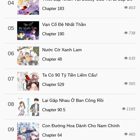
7 tháng trước
04
Chapter 28
803
Chapter 183
7 tháng trước
Chapter 27
7 tháng trước
Chapter 26
Vạn Cổ Đệ Nhất Thần
05
7 tháng trước
738
Chapter 25
Chapter 190
7 tháng trước
Chapter 24
Nước Cờ Xanh Lam
06
7 tháng trước
Chapter 23
635
Chapter 48
7 tháng trước
Chapter 22
7 tháng trước
Chapter 21
Ta Có 90 Tỷ Tiền Liếm Cẩu!
07
565
7 tháng trước
Chapter 529
Chapter 20
7 tháng trước
Chapter 19
Lại Gặp Nhau Ở Ban Công Rồi
08
7 tháng trước
Chapter 18
1165
Chapter 90.5
7 tháng trước
Chapter 17
Con Đường Hoa Dành Cho Nam Chính
7 tháng trước
Chapter 16
09
465
Chapter 64
7 tháng trước
Chapter 15