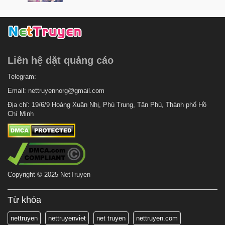
7 tháng trước
Chapter 14
7 tháng trước
Chapter 13
7 tháng trước
Chapter 12
Liên hệ dặt quảng cáo
7 tháng trước
Chapter 11
7 tháng trước
Telegram:
Chapter 10
Email:
nettruyennorg@gmail.com
7 tháng trước
Chapter 9
Địa chỉ: 19/6/9 Hoàng Xuân Nhị, Phú Trung, Tân Phú, Thành phố Hồ
7 tháng trước
Chapter 8
Chí Minh
7 tháng trước
Chapter 7
7 tháng trước
Chapter 6
7 tháng trước
Chapter 5
Copyright © 2025 NetTruyen
7 tháng trước
Chapter 4
7 tháng trước
Chapter 3
Từ khóa
7 tháng trước
Chapter 2
nettruyen
nettruyenviet
net truyen
nettruyen.com