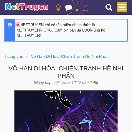
NETTRUYEN chỉ có tên miền chính thức là
NETTRUYENN.ORG. Cảm ơn bạn đã LUÔN ủng hộ
NETTRUYEN!
Trang chủ
Vô Hạn Dị Hóa: Chiến Tranh Hệ Nhị Phân
VÔ HẠN DỊ HÓA: CHIẾN TRANH HỆ NHỊ
PHÂN
[Ngày cập nhật: 2025-12-12 06:52:46]