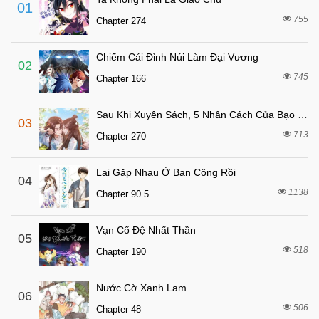
01
755
Chapter 274
Chiếm Cái Đỉnh Núi Làm Đại Vương
02
745
Chapter 166
Sau Khi Xuyên Sách, 5 Nhân Cách Của Bạo Quân Đều Yêu Ta
03
713
Chapter 270
Lại Gặp Nhau Ở Ban Công Rồi
04
1138
Chapter 90.5
Vạn Cổ Đệ Nhất Thần
05
518
Chapter 190
Nước Cờ Xanh Lam
06
506
Chapter 48