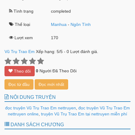
Tình trạng
completed
Thể loại
Manhua
-
Ngôn Tình
Lượt xem
170
Vũ Trụ Trao Em
Xếp hạng:
5
/
5
-
0
Lượt đánh giá.
0
Người Đã Theo Dõi
Theo dõi
Đọc từ đầu
Đọc mới nhất
NỘI DUNG TRUYỆN
đọc truyện Vũ Trụ Trao Em nettruyen
,
đọc truyện Vũ Trụ Trao Em
nettruyen online
,
truyện Vũ Trụ Trao Em tại nettruyen miễn phí
DANH SÁCH CHƯƠNG