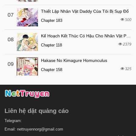
Thiết Lập Nhân Vật Daddy Của Tôi Bị Sụp Đổ
07
500
Chapter 183
Kế Hoạch Kết Thúc Có Hậu Cho Nhân Vật Phản Diện
08
2379
Chapter 118
Hakase No Kimagure Homunculus
09
325
Chapter 158
Liên hệ dặt quảng cáo
Telegram:
Email:
nettruyennorg@gmail.com