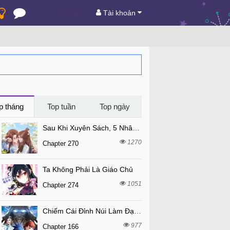
Tài khoản
p tháng
Top tuần
Top ngày
Sau Khi Xuyên Sách, 5 Nhân Cách Của Bạo Quân Đều Yêu Ta
1270
Chapter 270
Ta Không Phải Là Giáo Chủ
1051
Chapter 274
Chiếm Cái Đỉnh Núi Làm Đại Vương
977
Chapter 166