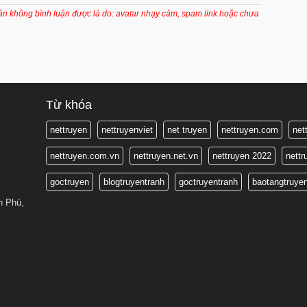
6 tháng trước
oản không bình luận được là do: avatar nhạy cảm, spam link hoặc chưa
6 tháng trước
6 tháng trước
6 tháng trước
6 tháng trước
Từ khóa
6 tháng trước
nettruyen
nettruyenviet
net truyen
nettruyen.com
net
6 tháng trước
nettruyen.com.vn
nettruyen.net.vn
nettruyen 2022
nett
6 tháng trước
goctruyen
blogtruyentranh
goctruyentranh
baotangtruye
6 tháng trước
n Phú,
6 tháng trước
6 tháng trước
6 tháng trước
6 tháng trước