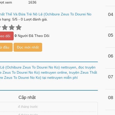
ợt xem
1636
04
hất Thế Và Đứa Trẻ Nô Lệ (Ochibure Zeus To Dourei No
p hạng:
5
/
5
-
0
Lượt đánh giá.
05
0
Người Đã Theo Dõi
eo dõi
từ đầu
Đọc mới nhất
06
Lệ (Ochibure Zeus To Dourei No Ko) nettruyen
,
đọc truyện
 Zeus To Dourei No Ko) nettruyen online
,
truyện Zeus Thất
07
e Zeus To Dourei No Ko) tại nettruyen miễn phí
Cập nhật
08
4 tháng trước