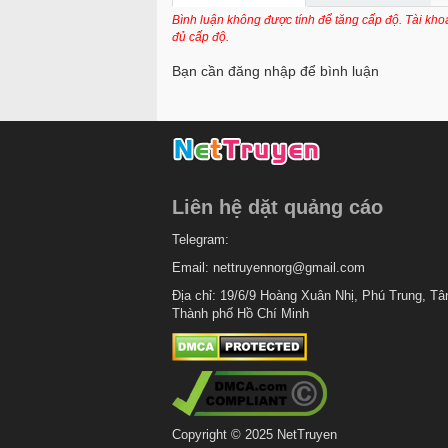
Chapter 8.2
Bình luận không được tính để tăng cấp độ. Tài kh
đủ cấp độ.
Chapter 8.1
Bạn cần đăng nhập để bình luận
Chapter 7
Chapter 6.2
Chapter 6.1
Chapter 5.2
Liên hệ dặt quảng cáo
Chapter 5.1
Telegram:
Chapter 4
Email:
nettruyennorg@gmail.com
Chapter 3.5
Địa chỉ: 19/6/9 Hoàng Xuân Nhị, Phú Trung, Tâ
Thành phố Hồ Chí Minh
Chapter 3.2
Chapter 3.1
Chapter 2
Chapter 1
Copyright © 2025 NetTruyen