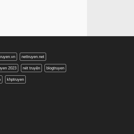
truyen.vn
nettruyen.net
ruyen 2023
nét truyện
blogtruyen
n
khptruyen