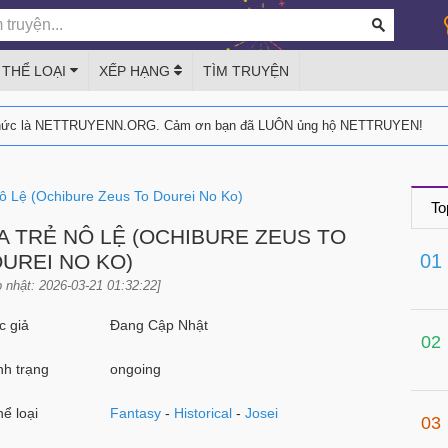
THỂ LOẠI
XẾP HẠNG
TÌM TRUYỆN
thức là NETTRUYENN.ORG. Cảm ơn bạn đã LUÔN ủng hộ NETTRUYEN!
ô Lệ (Ochibure Zeus To Dourei No Ko)
To
A TRẺ NÔ LỆ (OCHIBURE ZEUS TO
UREI NO KO)
01
 nhật: 2026-03-21 01:32:22]
 giả
Đang Cập Nhật
02
h trạng
ongoing
ể loại
Fantasy
-
Historical
-
Josei
03