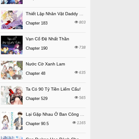
Thiết Lập Nhân Vật Daddy Của Tôi Bị Sụp Đổ
803
Chapter 183
Vạn Cổ Đệ Nhất Thần
738
Chapter 190
Nước Cờ Xanh Lam
635
Chapter 48
Ta Có 90 Tỷ Tiền Liếm Cẩu!
565
Chapter 529
Lại Gặp Nhau Ở Ban Công Rồi
1165
Chapter 90.5