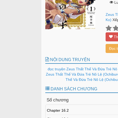
Lư
Zeus T
Ko)
Xế
Th
Đọc 
NỘI DUNG TRUYỆN
đọc truyện Zeus Thất Thế Và Đứa Trẻ Nô 
Zeus Thất Thế Và Đứa Trẻ Nô Lệ (Ochibure
Thế Và Đứa Trẻ Nô Lệ (Ochibur
DANH SÁCH CHƯƠNG
Số chương
Chapter 16.2