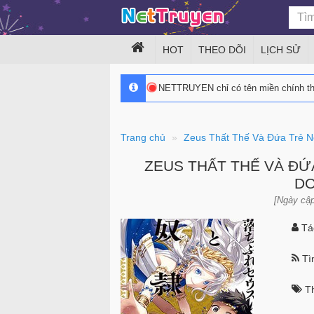
HOT
THEO DÕI
LỊCH SỬ
NETTRUYEN chỉ có tên miền chính 
Trang chủ
Zeus Thất Thế Và Đứa Trẻ N
ZEUS THẤT THẾ VÀ ĐỨ
DO
[Ngày cập
Tác
Tìn
Th