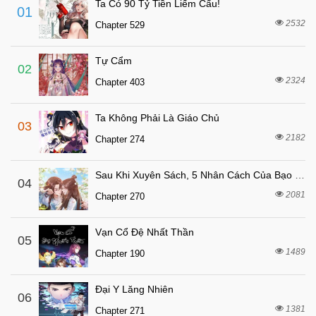
Ta Có 90 Tỷ Tiền Liếm Cẩu!
01
6 tháng trước
Chapter 111
2532
Chapter 529
6 tháng trước
Chapter 110
Tự Cẩm
6 tháng trước
Chapter 109
02
2324
Chapter 403
6 tháng trước
Chapter 108
6 tháng trước
Chapter 107
Ta Không Phải Là Giáo Chủ
03
6 tháng trước
Chapter 106
2182
Chapter 274
6 tháng trước
Chapter 105
Sau Khi Xuyên Sách, 5 Nhân Cách Của Bạo Quân Đều Yêu Ta
6 tháng trước
04
Chapter 104
2081
Chapter 270
6 tháng trước
Chapter 103
6 tháng trước
Chapter 102
Vạn Cổ Đệ Nhất Thần
05
6 tháng trước
1489
Chapter 101
Chapter 190
6 tháng trước
Chapter 100
Đại Y Lăng Nhiên
06
6 tháng trước
Chapter 99
1381
Chapter 271