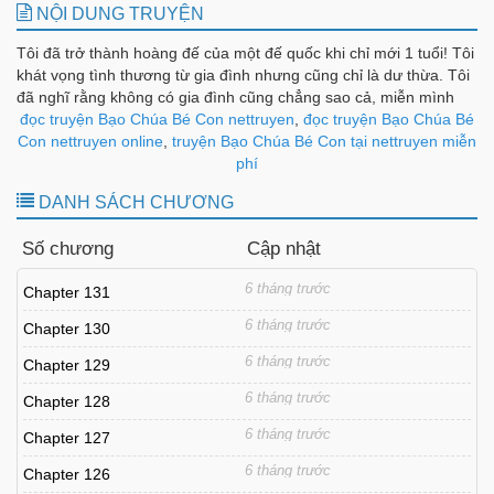
NỘI DUNG TRUYỆN
Tôi đã trở thành hoàng đế của một đế quốc khi chỉ mới 1 tuổi! Tôi
khát vọng tình thương từ gia đình nhưng cũng chỉ là dư thừa. Tôi
đã nghĩ rằng không có gia đình cũng chẳng sao cả, miễn mình
ổn. Khi mở mắt ra lần nữa sau cái chết bi thảm kia, tôi đã trở
đọc truyện Bạo Chúa Bé Con nettruyen
,
đọc truyện Bạo Chúa Bé
thành một nàng công chúa. Nhưng mà cái người cha được gọi là
Con nettruyen online
,
truyện Bạo Chúa Bé Con tại nettruyen miễn
hoàng đế kia kỳ lạ quá! “Mabel, cha sẽ tặng con lâu đài Ponce”
phí
“Cả lãnh thổ màu mỡ nhất cũng sẽ tặng con” “À, không. Cả đế
DANH SÁCH CHƯƠNG
quốc này sẽ tặng con luôn” Cha kỳ lạ quá đi mất. Đây là tình
thương từ gia đình sao?
Số chương
Cập nhật
6 tháng trước
Chapter 131
6 tháng trước
Chapter 130
6 tháng trước
Chapter 129
6 tháng trước
Chapter 128
6 tháng trước
Chapter 127
6 tháng trước
Chapter 126