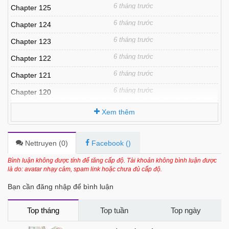
6 tháng trước
Chapter 125
6 tháng trước
Chapter 124
6 tháng trước
Chapter 123
6 tháng trước
Chapter 122
6 tháng trước
Chapter 121
6 tháng trước
Chapter 120
6 tháng trước
Chapter 119
Xem thêm
6 tháng trước
Chapter 118
6 tháng trước
Chapter 117
Nettruyen (
0
)
Facebook (
)
6 tháng trước
Chapter 116
Bình luận không được tính để tăng cấp độ. Tài khoản không bình luận được
là do: avatar nhạy cảm, spam link hoặc chưa đủ cấp độ.
6 tháng trước
Chapter 115
Bạn cần đăng nhập để bình luận
6 tháng trước
Chapter 114
6 tháng trước
Chapter 113
Top tháng
Top tuần
Top ngày
6 tháng trước
Chapter 112