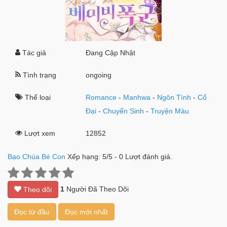
Tác giả
Đang Cập Nhật
Tình trạng
ongoing
Thể loại
Romance
-
Manhwa
-
Ngôn Tình
-
Cổ
Đại
-
Chuyển Sinh
-
Truyện Màu
Lượt xem
12852
Bạo Chúa Bé Con
Xếp hạng:
5
/
5
-
0
Lượt đánh giá.
1
Người Đã Theo Dõi
Theo dõi
Đọc từ đầu
Đọc mới nhất