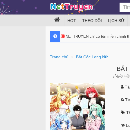
HOT
THEO DÕI
LỊCH SỬ
NETTRUYEN chỉ có tên miền chính 
Trang chủ
Bắt Cóc Long Nữ
BẮT
[Ngày cập
Tác
Tìn
Th
Lư