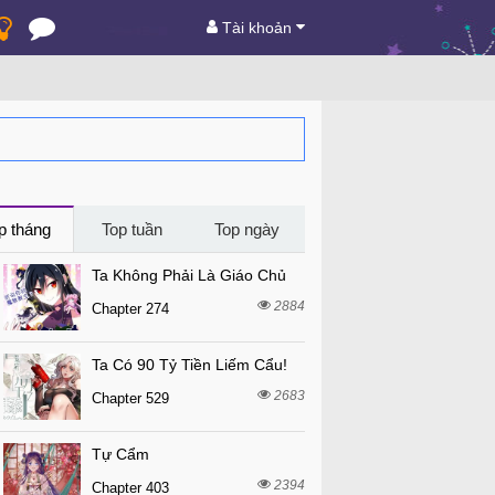
Tài khoản
p tháng
Top tuần
Top ngày
Ta Không Phải Là Giáo Chủ
2884
Chapter 274
Ta Có 90 Tỷ Tiền Liếm Cẩu!
2683
Chapter 529
Tự Cẩm
2394
Chapter 403