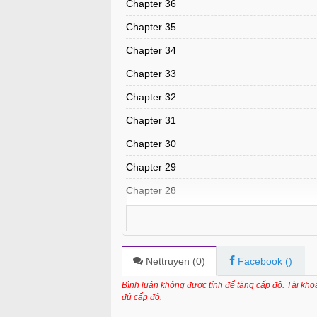
Chapter 36
Chapter 35
Chapter 34
Chapter 33
Chapter 32
Chapter 31
Chapter 30
Chapter 29
Chapter 28
Chapter 27
Chapter 26
Chapter 25
Nettruyen (
0
)
Facebook (
)
Chapter 24
Bình luận không được tính để tăng cấp độ. Tài kh
đủ cấp độ.
Chapter 23