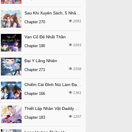
Sau Khi Xuyên Sách, 5 Nhân Cách Của Bạo Quân Đều Yêu Ta
2091
Chapter 270
Vạn Cổ Đệ Nhất Thần
1693
Chapter 190
Đại Y Lăng Nhiên
1558
Chapter 271
Chiếm Cái Đỉnh Núi Làm Đại Vương
1361
Chapter 166
Thiết Lập Nhân Vật Daddy Của Tôi Bị Sụp Đổ
1207
Chapter 183