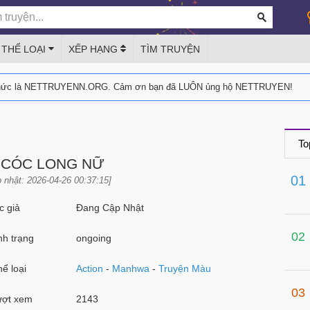
THỂ LOẠI
XẾP HẠNG
TÌM TRUYỆN
thức là NETTRUYENN.ORG. Cảm ơn bạn đã LUÔN ủng hộ NETTRUYEN!
To
 CÓC LONG NỮ
01
 nhật: 2026-04-26 00:37:15]
 giả
Đang Cập Nhật
02
h trạng
ongoing
ể loại
Action
-
Manhwa
-
Truyện Màu
03
ợt xem
2143