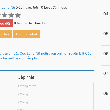
c Long Nữ
Xếp hạng:
5
/
5
-
0
Lượt đánh giá.
04
0
Người Đã Theo Dõi
eo dõi
05
từ đầu
Đọc mới nhất
06
c truyện Bắt Cóc Long Nữ nettruyen online
,
truyện Bắt Cóc
 tại nettruyen miễn phí
07
Cập nhật
3 tháng trước
08
3 tháng trước
3 tháng trước