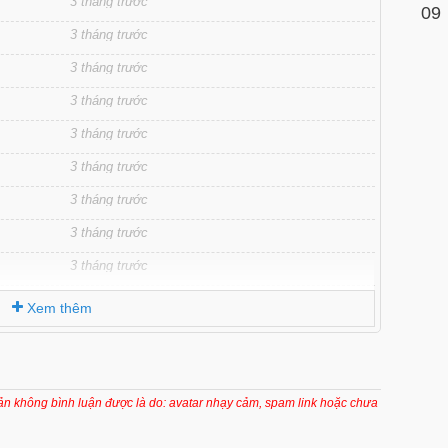
3 tháng trước
09
3 tháng trước
3 tháng trước
3 tháng trước
3 tháng trước
3 tháng trước
3 tháng trước
3 tháng trước
3 tháng trước
3 tháng trước
Xem thêm
3 tháng trước
3 tháng trước
6 tháng trước
oản không bình luận được là do: avatar nhạy cảm, spam link hoặc chưa
7 tháng trước