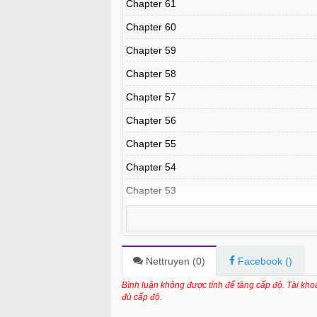
Chapter 61
Chapter 60
Chapter 59
Chapter 58
Chapter 57
Chapter 56
Chapter 55
Chapter 54
Chapter 53
Chapter 52
Chapter 51
Chapter 50
Nettruyen (
0
)
Facebook (
)
Chapter 49
Bình luận không được tính để tăng cấp độ. Tài kh
đủ cấp độ.
Chapter 48