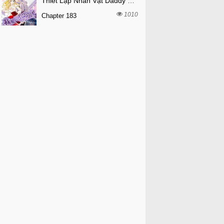
Thiết Lập Nhân Vật Daddy Của Tôi Bị Sụp Đổ
1010
Chapter 183