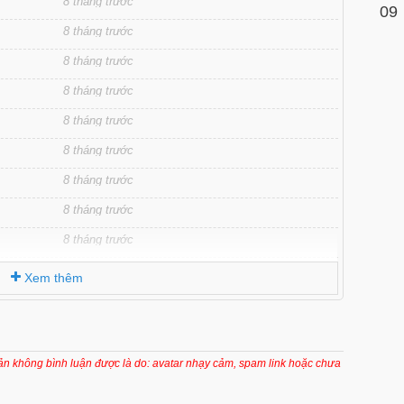
8 tháng trước
09
8 tháng trước
8 tháng trước
8 tháng trước
8 tháng trước
8 tháng trước
8 tháng trước
8 tháng trước
8 tháng trước
8 tháng trước
Xem thêm
8 tháng trước
8 tháng trước
8 tháng trước
oản không bình luận được là do: avatar nhạy cảm, spam link hoặc chưa
8 tháng trước