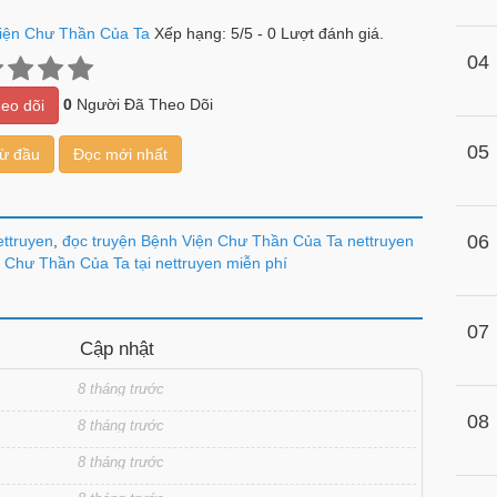
iện Chư Thần Của Ta
Xếp hạng:
5
/
5
-
0
Lượt đánh giá.
04
0
Người Đã Theo Dõi
eo dõi
05
từ đầu
Đọc mới nhất
06
ettruyen
,
đọc truyện Bệnh Viện Chư Thần Của Ta nettruyen
 Chư Thần Của Ta tại nettruyen miễn phí
07
Cập nhật
8 tháng trước
08
8 tháng trước
8 tháng trước