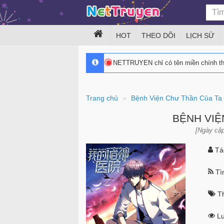
HOT
THEO DÕI
LỊCH SỬ
NETTRUYEN chỉ có tên miền chính 
Trang chủ
Bệnh Viện Chư Thần Của Ta
BỆNH VIỆ
[Ngày cập
Tác
Tìn
Th
Lư