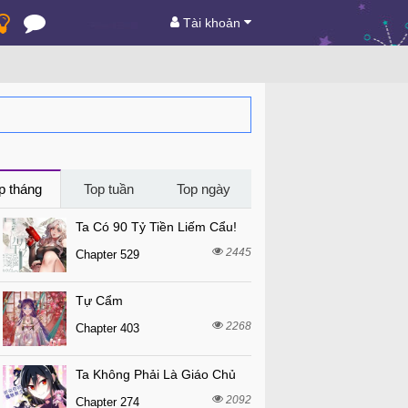
Tài khoản
p tháng
Top tuần
Top ngày
Ta Có 90 Tỷ Tiền Liếm Cẩu!
2445
Chapter 529
Tự Cẩm
2268
Chapter 403
Ta Không Phải Là Giáo Chủ
2092
Chapter 274