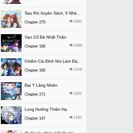
Sau Khi Xuyên Sách, 5 Nhân Cách Của Bạo Quân Đều Yêu Ta
2081
Chapter 270
Vạn Cổ Đệ Nhất Thần
1489
Chapter 190
Chiếm Cái Đỉnh Núi Làm Đại Vương
1318
Chapter 166
Đại Y Lăng Nhiên
1251
Chapter 271
Long Hưởng Thiên Hạ
1193
Chapter 147