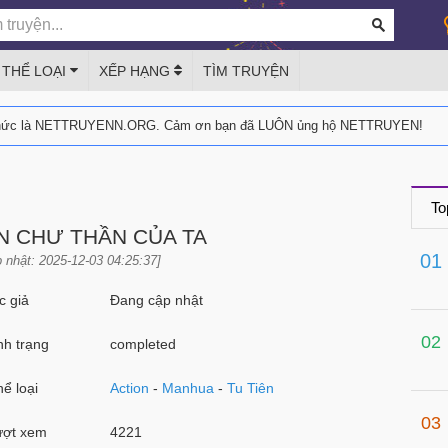
THỂ LOẠI
XẾP HẠNG
TÌM TRUYỆN
thức là NETTRUYENN.ORG. Cảm ơn bạn đã LUÔN ủng hộ NETTRUYEN!
To
N CHƯ THẦN CỦA TA
01
 nhật: 2025-12-03 04:25:37]
 giả
Đang cập nhật
02
h trạng
completed
ể loại
Action
-
Manhua
-
Tu Tiên
03
ợt xem
4221