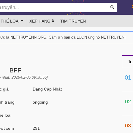
THỂ LOẠI
XẾP HẠNG
TÌM TRUYỆN
thức là NETTRUYENN.ORG. Cảm ơn bạn đã LUÔN ủng hộ NETTRUYEN!
To
BFF
01
 nhật: 2026-02-05 09:30:55]
 giả
Đang Cập Nhật
02
h trạng
ongoing
ể loại
03
ợt xem
291