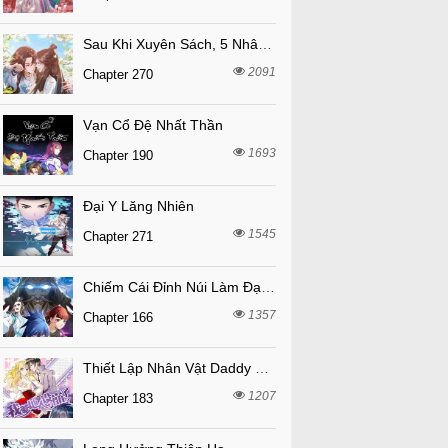
Sau Khi Xuyên Sách, 5 Nhân Cách Của Bạo Quân Đều Yêu Ta
2091
Chapter 270
Vạn Cổ Đệ Nhất Thần
1693
Chapter 190
Đại Y Lăng Nhiên
1545
Chapter 271
Chiếm Cái Đỉnh Núi Làm Đại Vương
1357
Chapter 166
Thiết Lập Nhân Vật Daddy Của Tôi Bị Sụp Đổ
1207
Chapter 183