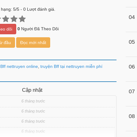
 hạng:
5
/
5
-
0
Lượt đánh giá.
04
0
Người Đã Theo Dõi
eo dõi
05
từ đầu
Đọc mới nhất
06
Bff nettruyen online
,
truyện Bff tại nettruyen miễn phí
Cập nhật
07
6 tháng trước
6 tháng trước
08
6 tháng trước
6 tháng trước