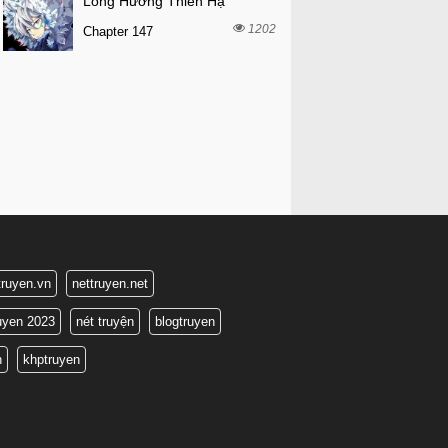
Long Hưởng Thiên Hạ
1202
Chapter 147
truyen.vn
nettruyen.net
ruyen 2023
nét truyện
blogtruyen
n
khptruyen