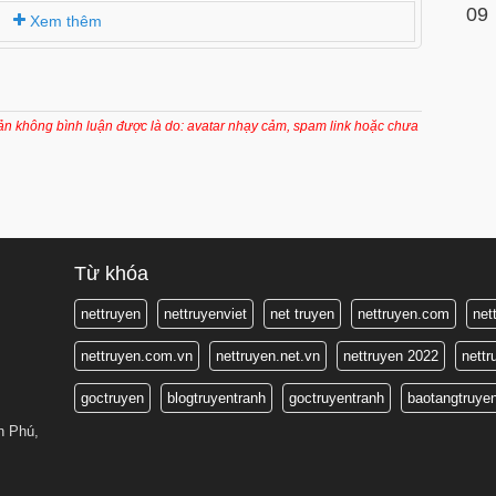
09
Xem thêm
oản không bình luận được là do: avatar nhạy cảm, spam link hoặc chưa
Từ khóa
nettruyen
nettruyenviet
net truyen
nettruyen.com
net
nettruyen.com.vn
nettruyen.net.vn
nettruyen 2022
nett
goctruyen
blogtruyentranh
goctruyentranh
baotangtruye
n Phú,