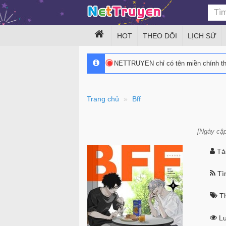
HOT
THEO DÕI
LỊCH SỬ
NETTRUYEN chỉ có tên miền chính 
Trang chủ
Bff
[Ngày cập
Tác
Tìn
Th
Lư