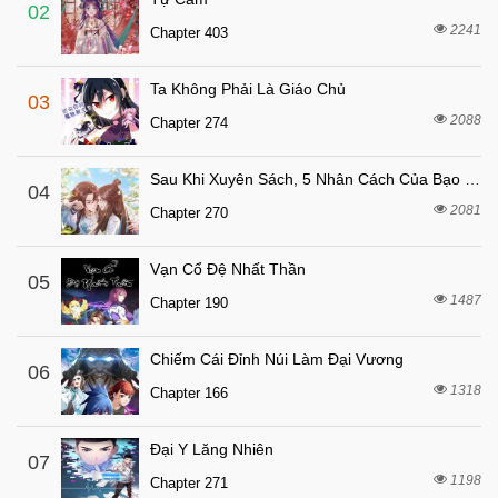
02
2241
Chapter 403
Ta Không Phải Là Giáo Chủ
03
2088
Chapter 274
Sau Khi Xuyên Sách, 5 Nhân Cách Của Bạo Quân Đều Yêu Ta
04
2081
Chapter 270
Vạn Cổ Đệ Nhất Thần
05
1487
Chapter 190
Chiếm Cái Đỉnh Núi Làm Đại Vương
06
1318
Chapter 166
Đại Y Lăng Nhiên
07
1198
Chapter 271