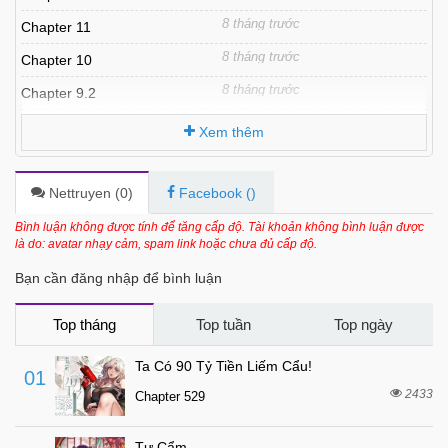
8 tháng trước
Chapter 11
8 tháng trước
Chapter 10
8 tháng trước
Chapter 9.2
8 tháng trước
Chapter 9.1
Xem thêm
8 tháng trước
Chapter 9
8 tháng trước
Chapter 8
Nettruyen (
0
)
Facebook (
)
8 tháng trước
Chapter 7
Bình luận không được tính để tăng cấp độ. Tài khoản không bình luận được
là do: avatar nhạy cảm, spam link hoặc chưa đủ cấp độ.
8 tháng trước
Chapter 6
Bạn cần đăng nhập để bình luận
8 tháng trước
Chapter 5
8 tháng trước
Chapter 4
Top tháng
Top tuần
Top ngày
8 tháng trước
Chapter 3
Ta Có 90 Tỷ Tiền Liếm Cẩu!
01
8 tháng trước
Chapter 2
2433
Chapter 529
8 tháng trước
Chapter 1
Tự Cẩm