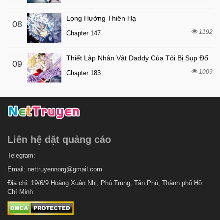
Long Hưởng Thiên Hạ
08
1192
Chapter 147
Thiết Lập Nhân Vật Daddy Của Tôi Bị Sụp Đổ
09
1009
Chapter 183
Liên hệ dặt quảng cáo
Telegram:
Email:
nettruyennorg@gmail.com
Địa chỉ: 19/6/9 Hoàng Xuân Nhị, Phú Trung, Tân Phú, Thành phố Hồ
Chí Minh