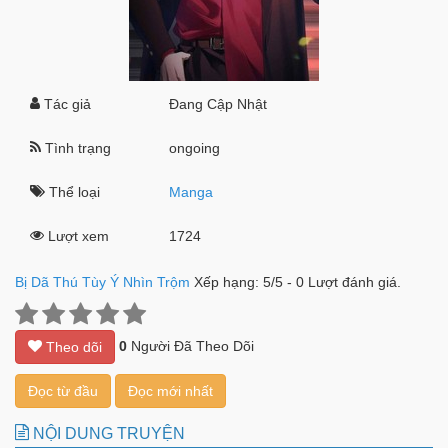
Tác giả
Đang Cập Nhật
Tình trạng
ongoing
Thể loại
Manga
Lượt xem
1724
Bị Dã Thú Tùy Ý Nhìn Trộm
Xếp hạng:
5
/
5
-
0
Lượt đánh giá.
0
Người Đã Theo Dõi
Theo dõi
Đọc từ đầu
Đọc mới nhất
NỘI DUNG TRUYỆN