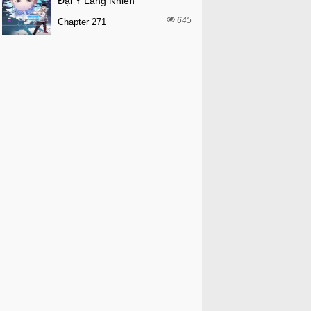
Đại Y Lăng Nhiên
645
Chapter 271