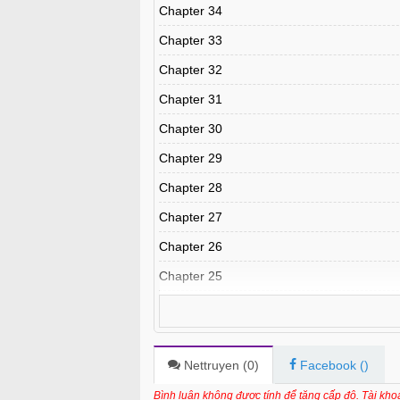
Chapter 34
Chapter 33
Chapter 32
Chapter 31
Chapter 30
Chapter 29
Chapter 28
Chapter 27
Chapter 26
Chapter 25
Chapter 24
Chapter 23
Chapter 22
Nettruyen (
0
)
Facebook (
)
Chapter 21
Bình luận không được tính để tăng cấp độ. Tài kh