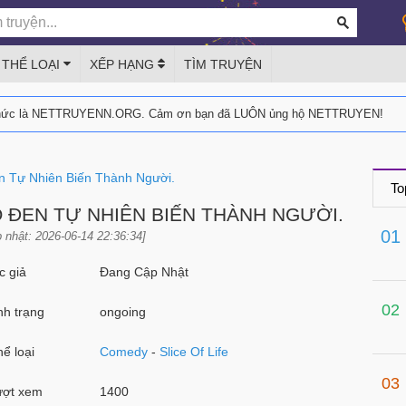
THỂ LOẠI
XẾP HẠNG
TÌM TRUYỆN
thức là NETTRUYENN.ORG. Cảm ơn bạn đã LUÔN ủng hộ NETTRUYEN!
 Tự Nhiên Biến Thành Người.
To
 ĐEN TỰ NHIÊN BIẾN THÀNH NGƯỜI.
01
 nhật: 2026-06-14 22:36:34]
 giả
Đang Cập Nhật
02
h trạng
ongoing
ể loại
Comedy
-
Slice Of Life
03
ợt xem
1400