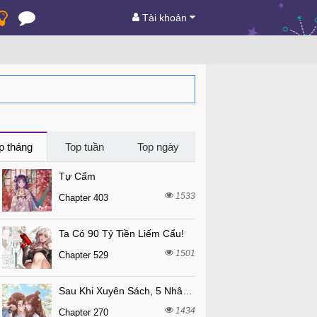
Tài khoản
p tháng
Top tuần
Top ngày
Tự Cẩm
1533
Chapter 403
Ta Có 90 Tỷ Tiền Liếm Cẩu!
1501
Chapter 529
Sau Khi Xuyên Sách, 5 Nhân Cách Của Bạo Quân Đều Yêu Ta
1434
Chapter 270