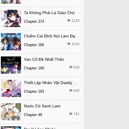
Ta Không Phải Là Giáo Chủ
1210
Chapter 274
Chiếm Cái Đỉnh Núi Làm Đại Vương
1016
Chapter 166
Vạn Cổ Đệ Nhất Thần
924
Chapter 190
Thiết Lập Nhân Vật Daddy Của Tôi Bị Sụp Đổ
920
Chapter 183
Nước Cờ Xanh Lam
741
Chapter 48