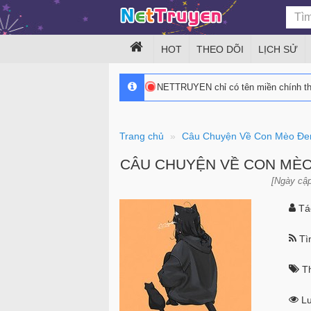
HOT
THEO DÕI
LỊCH SỬ
NETTRUYEN chỉ có tên miền chính 
Trang chủ
Câu Chuyện Về Con Mèo Đen
CÂU CHUYỆN VỀ CON MÈO
[Ngày cập
Tác
Tìn
Th
Lư