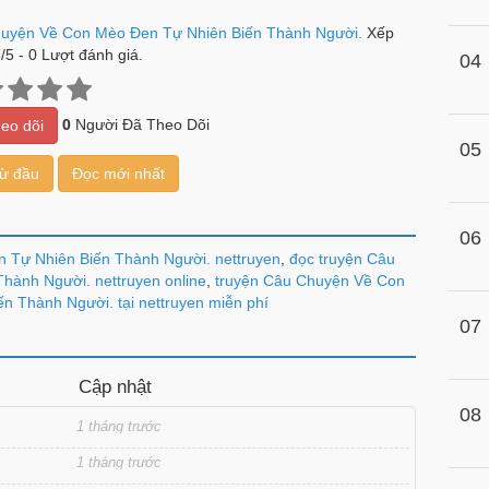
uyện Về Con Mèo Đen Tự Nhiên Biến Thành Người.
Xếp
5
/
5
-
0
Lượt đánh giá.
04
0
Người Đã Theo Dõi
eo dõi
05
từ đầu
Đọc mới nhất
06
 Tự Nhiên Biến Thành Người. nettruyen
,
đọc truyện Câu
ành Người. nettruyen online
,
truyện Câu Chuyện Về Con
n Thành Người. tại nettruyen miễn phí
07
Cập nhật
08
1 tháng trước
1 tháng trước