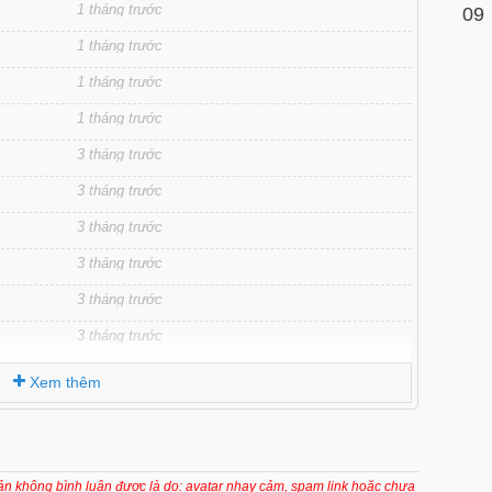
1 tháng trước
09
1 tháng trước
1 tháng trước
1 tháng trước
3 tháng trước
3 tháng trước
3 tháng trước
3 tháng trước
3 tháng trước
3 tháng trước
3 tháng trước
Xem thêm
3 tháng trước
3 tháng trước
5 tháng trước
oản không bình luận được là do: avatar nhạy cảm, spam link hoặc chưa