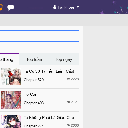
Tài khoản
p tháng
Top tuần
Top ngày
Ta Có 90 Tỷ Tiền Liếm Cẩu!
2278
Chapter 529
Tự Cẩm
2121
Chapter 403
Ta Không Phải Là Giáo Chủ
2088
Chapter 274