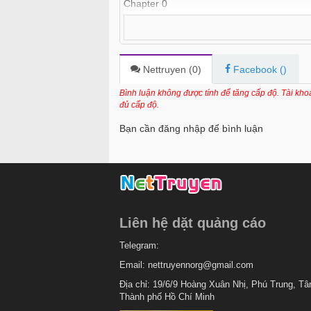
Chapter 0
Nettruyen (
0
)
Facebook (
)
Bình luận không được tính để tăng cấp độ. Tài kh
đủ cấp độ.
Bạn cần đăng nhập để bình luận
Liên hệ dặt quảng cáo
Telegram:
Email:
nettruyennorg@gmail.com
Địa chỉ: 19/6/9 Hoàng Xuân Nhị, Phú Trung, Tâ
Thành phố Hồ Chí Minh