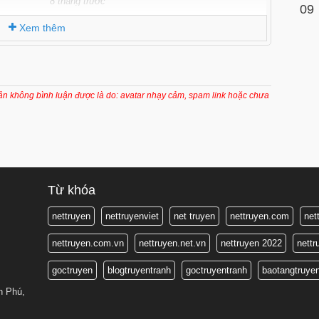
8 tháng trước
09
Xem thêm
oản không bình luận được là do: avatar nhạy cảm, spam link hoặc chưa
Từ khóa
nettruyen
nettruyenviet
net truyen
nettruyen.com
net
nettruyen.com.vn
nettruyen.net.vn
nettruyen 2022
nett
goctruyen
blogtruyentranh
goctruyentranh
baotangtruye
n Phú,