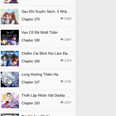
Sau Khi Xuyên Sách, 5 Nhân Cách Của Bạo Quân Đều Yêu Ta
2080
Chapter 270
Vạn Cổ Đệ Nhất Thần
1487
Chapter 190
Chiếm Cái Đỉnh Núi Làm Đại Vương
1314
Chapter 166
Long Hưởng Thiên Hạ
1191
Chapter 147
Thiết Lập Nhân Vật Daddy Của Tôi Bị Sụp Đổ
1007
Chapter 183