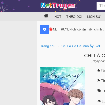
HOT
THEO DÕI
LỊCH SỬ
NETTRUYEN chỉ có tên miền chính 
Trang chủ
Chỉ Là Cô Gái Anh Ấy Biết
CHỈ LÀ 
[Ngày cập
Tác
Tìn
Th
Lư