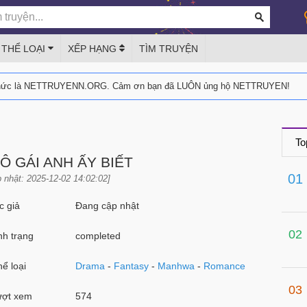
THỂ LOẠI
XẾP HẠNG
TÌM TRUYỆN
thức là NETTRUYENN.ORG. Cảm ơn bạn đã LUÔN ủng hộ NETTRUYEN!
To
CÔ GÁI ANH ẤY BIẾT
01
 nhật: 2025-12-02 14:02:02]
 giả
Đang cập nhật
02
h trạng
completed
ể loại
Drama
-
Fantasy
-
Manhwa
-
Romance
03
ợt xem
574