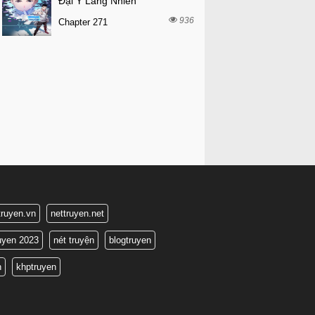
Đại Y Lăng Nhiên
936
Chapter 271
truyen.vn
nettruyen.net
ruyen 2023
nét truyện
blogtruyen
n
khptruyen