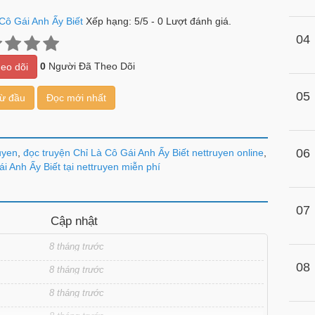
Cô Gái Anh Ấy Biết
Xếp hạng:
5
/
5
-
0
Lượt đánh giá.
04
0
Người Đã Theo Dõi
eo dõi
05
từ đầu
Đọc mới nhất
06
uyen
,
đọc truyện Chỉ Là Cô Gái Anh Ấy Biết nettruyen online
,
i Anh Ấy Biết tại nettruyen miễn phí
07
Cập nhật
8 tháng trước
08
8 tháng trước
8 tháng trước