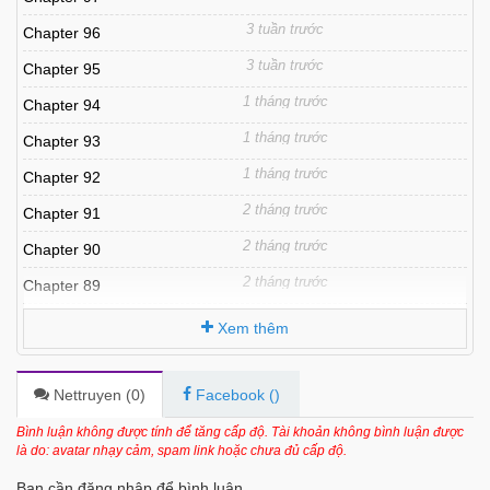
3 tuần trước
Chapter 96
3 tuần trước
Chapter 95
1 tháng trước
Chapter 94
1 tháng trước
Chapter 93
1 tháng trước
Chapter 92
2 tháng trước
Chapter 91
2 tháng trước
Chapter 90
2 tháng trước
Chapter 89
2 tháng trước
Chapter 88
Xem thêm
2 tháng trước
Chapter 87
2 tháng trước
Chapter 86
Nettruyen (
0
)
Facebook (
)
3 tháng trước
Chapter 85
Bình luận không được tính để tăng cấp độ. Tài khoản không bình luận được
là do: avatar nhạy cảm, spam link hoặc chưa đủ cấp độ.
3 tháng trước
Chapter 84
Bạn cần đăng nhập để bình luận