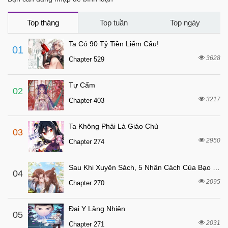
3 tháng trước
Chapter 83
4 tháng trước
Chapter 82
Top tháng
Top tuần
Top ngày
4 tháng trước
Chapter 81
Ta Có 90 Tỷ Tiền Liếm Cẩu!
01
4 tháng trước
Chapter 80
3628
Chapter 529
4 tháng trước
Chapter 79
Tự Cẩm
5 tháng trước
Chapter 78
02
3217
Chapter 403
5 tháng trước
Chapter 77
5 tháng trước
Chapter 76
Ta Không Phải Là Giáo Chủ
03
6 tháng trước
Chapter 75
2950
Chapter 274
6 tháng trước
Chapter 74
Sau Khi Xuyên Sách, 5 Nhân Cách Của Bạo Quân Đều Yêu Ta
6 tháng trước
04
Chapter 73
2095
Chapter 270
6 tháng trước
Chapter 72
6 tháng trước
Chapter 71
Đại Y Lăng Nhiên
05
6 tháng trước
2031
Chapter 70
Chapter 271