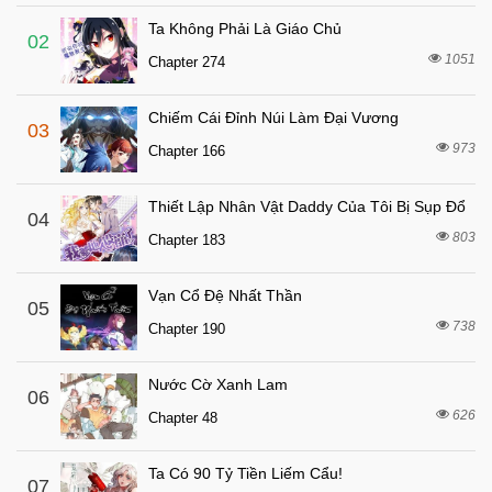
Chapter 35
Ta Không Phải Là Giáo Chủ
5 tháng trước
Chapter 34
02
1051
Chapter 274
5 tháng trước
Chapter 33
5 tháng trước
Chapter 32
Chiếm Cái Đỉnh Núi Làm Đại Vương
03
5 tháng trước
Chapter 31
973
Chapter 166
5 tháng trước
Chapter 30
Thiết Lập Nhân Vật Daddy Của Tôi Bị Sụp Đổ
5 tháng trước
04
Chapter 29
803
Chapter 183
5 tháng trước
Chapter 28
5 tháng trước
Chapter 27
Vạn Cổ Đệ Nhất Thần
05
5 tháng trước
738
Chapter 26
Chapter 190
5 tháng trước
Chapter 25
Nước Cờ Xanh Lam
06
5 tháng trước
Chapter 24
626
Chapter 48
5 tháng trước
Chapter 23
5 tháng trước
Chapter 22
Ta Có 90 Tỷ Tiền Liếm Cẩu!
07