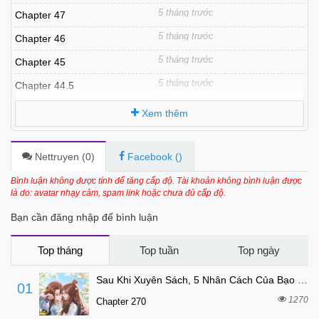
5 tháng trước
Chapter 47
5 tháng trước
Chapter 46
5 tháng trước
Chapter 45
5 tháng trước
Chapter 44.5
5 tháng trước
Chapter 44
Xem thêm
5 tháng trước
Chapter 43
5 tháng trước
Chapter 42
Nettruyen (
0
)
Facebook (
)
5 tháng trước
Chapter 41
Bình luận không được tính để tăng cấp độ. Tài khoản không bình luận được
là do: avatar nhạy cảm, spam link hoặc chưa đủ cấp độ.
5 tháng trước
Chapter 40
Bạn cần đăng nhập để bình luận
5 tháng trước
Chapter 39
5 tháng trước
Chapter 38
Top tháng
Top tuần
Top ngày
5 tháng trước
Chapter 37
Sau Khi Xuyên Sách, 5 Nhân Cách Của Bạo Quân Đều Yêu Ta
01
5 tháng trước
Chapter 36
1270
Chapter 270
5 tháng trước