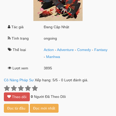
Tác giả
Đang Cập Nhật
Tình trạng
ongoing
Thể loại
Action
-
Adventure
-
Comedy
-
Fantasy
-
Manhwa
Lượt xem
3895
Cô Nàng Pháp Sư
Xếp hạng:
5
/
5
-
0
Lượt đánh giá.
0
Người Đã Theo Dõi
Theo dõi
Đọc từ đầu
Đọc mới nhất