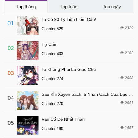
8 tháng trước
Chapter 22
Top tháng
Top tuần
Top ngày
8 tháng trước
Chapter 21
Ta Có 90 Tỷ Tiền Liếm Cẩu!
01
8 tháng trước
Chapter 20
2329
Chapter 529
8 tháng trước
Chapter 19
Tự Cẩm
8 tháng trước
Chapter 18
02
2182
Chapter 403
8 tháng trước
Chapter 17
8 tháng trước
Chapter 16
Ta Không Phải Là Giáo Chủ
03
8 tháng trước
Chapter 15
2088
Chapter 274
8 tháng trước
Chapter 14
Sau Khi Xuyên Sách, 5 Nhân Cách Của Bạo Quân Đều Yêu Ta
8 tháng trước
04
Chapter 13
2081
Chapter 270
8 tháng trước
Chapter 12
8 tháng trước
Chapter 11
Vạn Cổ Đệ Nhất Thần
05
8 tháng trước
1487
Chapter 10
Chapter 190
8 tháng trước