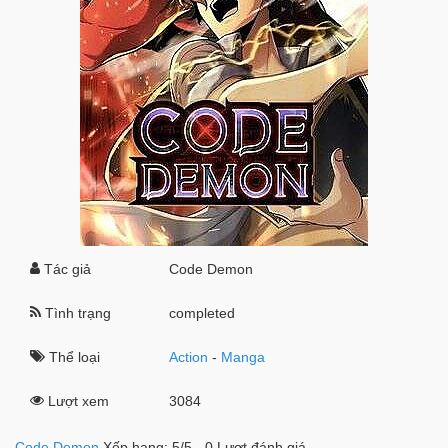
Tác giả
Code Demon
Tình trạng
completed
Thể loại
Action
-
Manga
Lượt xem
3084
Code Demon
Xếp hạng:
5
/
5
-
0
Lượt đánh giá.