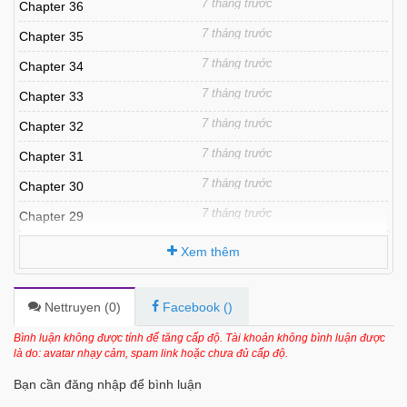
7 tháng trước
Chapter 36
7 tháng trước
Chapter 35
7 tháng trước
Chapter 34
7 tháng trước
Chapter 33
7 tháng trước
Chapter 32
7 tháng trước
Chapter 31
7 tháng trước
Chapter 30
7 tháng trước
Chapter 29
7 tháng trước
Chapter 28
Xem thêm
7 tháng trước
Chapter 27
7 tháng trước
Chapter 26
Nettruyen (
0
)
Facebook (
)
8 tháng trước
Chapter 25
Bình luận không được tính để tăng cấp độ. Tài khoản không bình luận được
là do: avatar nhạy cảm, spam link hoặc chưa đủ cấp độ.
8 tháng trước
Chapter 24
Bạn cần đăng nhập để bình luận
8 tháng trước
Chapter 23