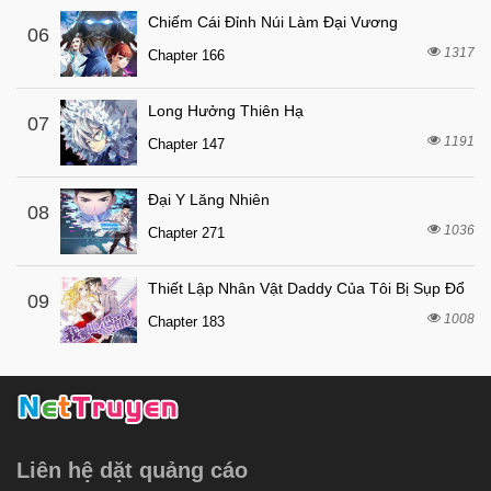
Chapter 9
Chiếm Cái Đỉnh Núi Làm Đại Vương
06
8 tháng trước
Chapter 8
1317
Chapter 166
8 tháng trước
Chapter 7
8 tháng trước
Chapter 6
Long Hưởng Thiên Hạ
07
1191
8 tháng trước
Chapter 147
Chapter 5
8 tháng trước
Chapter 4
Đại Y Lăng Nhiên
08
8 tháng trước
Chapter 3
1036
Chapter 271
8 tháng trước
Chapter 2
Thiết Lập Nhân Vật Daddy Của Tôi Bị Sụp Đổ
8 tháng trước
Chapter 1
09
1008
Chapter 183
Liên hệ dặt quảng cáo