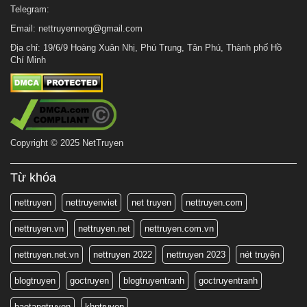
Telegram:
Email:
nettruyennorg@gmail.com
Địa chỉ: 19/6/9 Hoàng Xuân Nhị, Phú Trung, Tân Phú, Thành phố Hồ
Chí Minh
Copyright © 2025 NetTruyen
Từ khóa
nettruyen
nettruyenviet
net truyen
nettruyen.com
nettruyen.vn
nettruyen.net
nettruyen.com.vn
nettruyen.net.vn
nettruyen 2022
nettruyen 2023
nét truyện
blogtruyen
goctruyen
blogtruyentranh
goctruyentranh
baotangtruyen
khptruyen