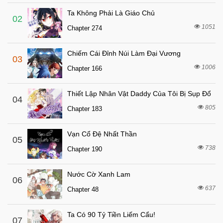
Chapter 4
Ta Không Phải Là Giáo Chủ
7 tháng trước
Chapter 3
02
1051
Chapter 274
7 tháng trước
Chapter 2
7 tháng trước
Chapter 1
Chiếm Cái Đỉnh Núi Làm Đại Vương
03
1006
Chapter 166
Thiết Lập Nhân Vật Daddy Của Tôi Bị Sụp Đổ
04
805
Chapter 183
Vạn Cổ Đệ Nhất Thần
05
738
Chapter 190
Nước Cờ Xanh Lam
06
637
Chapter 48
Ta Có 90 Tỷ Tiền Liếm Cẩu!
07