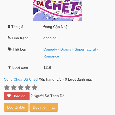
Tác giả
Đang Cập Nhật
Tình trạng
ongoing
Thể loại
Comedy
-
Drama
-
Supernatural
-
Romance
Lượt xem
1116
Công Chúa Đã Chết!
Xếp hạng:
5
/
5
-
0
Lượt đánh giá.
0
Người Đã Theo Dõi
Theo dõi
Đọc từ đầu
Đọc mới nhất