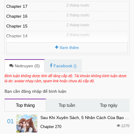
2 tháng trước
Chapter 17
2 tháng trước
Chapter 16
2 tháng trước
Chapter 15
2 tháng trước
Chapter 14
2 tháng trước
Chapter 13
Xem thêm
3 tháng trước
Chapter 12
3 tháng trước
Chapter 11
Nettruyen (
0
)
Facebook (
)
4 tháng trước
Chapter 10
Bình luận không được tính để tăng cấp độ. Tài khoản không bình luận được
là do: avatar nhạy cảm, spam link hoặc chưa đủ cấp độ.
5 tháng trước
Chapter 9
Bạn cần đăng nhập để bình luận
5 tháng trước
Chapter 8
5 tháng trước
Chapter 7
Top tháng
Top tuần
Top ngày
6 tháng trước
Chapter 6
Sau Khi Xuyên Sách, 5 Nhân Cách Của Bạo Quân Đều Yêu Ta
01
7 tháng trước
Chapter 5
1270
Chapter 270
7 tháng trước