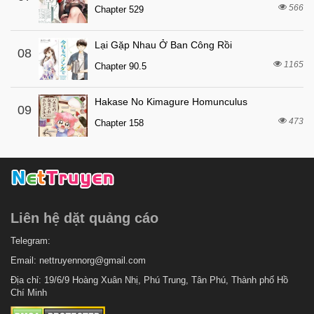
566
Chapter 529
Lại Gặp Nhau Ở Ban Công Rồi
08
1165
Chapter 90.5
Hakase No Kimagure Homunculus
09
473
Chapter 158
Liên hệ dặt quảng cáo
Telegram:
Email:
nettruyennorg@gmail.com
Địa chỉ: 19/6/9 Hoàng Xuân Nhị, Phú Trung, Tân Phú, Thành phố Hồ
Chí Minh